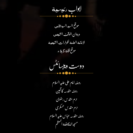
ابواب رئيسية
موقع السيد السيستاني
ديوان الوقف الشيعي
الامانة العامة للمزارات الشيعية
موقع قناة كربلاء
دوست ویبسائٹس
روضہ امام علی علیہ السلام
روضہ مقدسہ کاظمین
حرم مقدس رضوی
حرم مقدس عسکری
روضہ مقدسہ عباس علیہ السلام
مسجد الكوفة المعظم