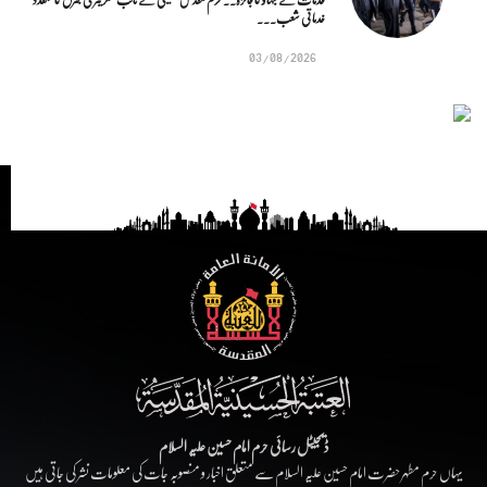
خدماتی شعب...
03/08/2026
ڈیجیٹل رسائی حرم امام حسین علیہ السلام
یہاں حرم مطہر حضرت امام حسین علیہ السلام سے متعلق اخبار و منصوبہ جات کی معلومات نشر کی جاتی ہیں