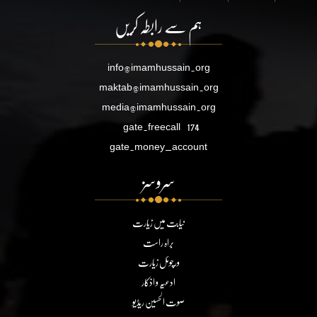
ہم سے رابطہ کریں
info@imamhussain.org
maktab@imamhussain.org
media@imamhussain.org
gate.freecall
174
gate.money_account
سروسز
نیابت میں زیارت
براہ راست
ورچوئل زیارت
ادعیہ و اذکار
صوت الحسین ریڈیو