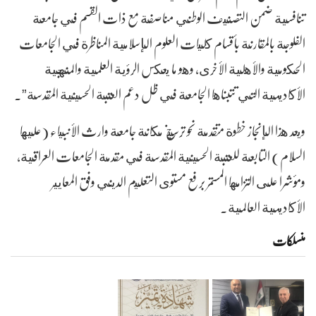
تنافسية ضمن التصنيف الوطني مناصفة مع ذات القسم في جامعة
الفلوجة بالمقارنة بأقسام كليات العلوم الإسلامية المناظرة في الجامعات
الحكومية والأهلية الأخرى، وهو ما يعكس الرؤية العلمية والمنهجية
الأكاديمية التي تتبناها الجامعة في ظل دعم العتبة الحسينية المقدسة”.
ويعد هذا الإنجاز خطوة متقدمة نحو ترسيخ مكانة جامعة وارث الأنبياء (عليها
السلام) التابعة للعتبة الحسينية المقدسة في مقدمة الجامعات العراقية،
ومؤشرا على التزامها المستمر برفع مستوى التعليم الديني وفق المعايير
الأكاديمية العالمية.
منسلکات