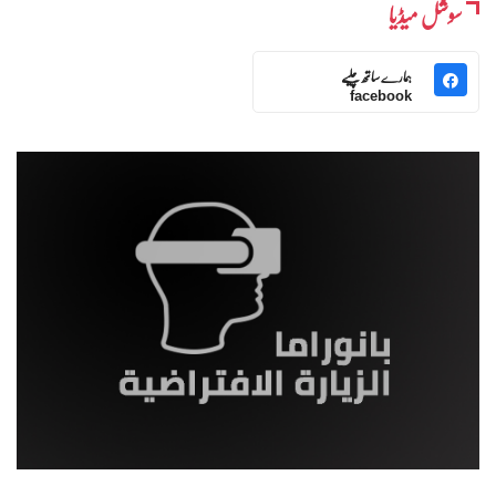
سوشل میڈیا
ہمارے ساتھ چلیے
facebook