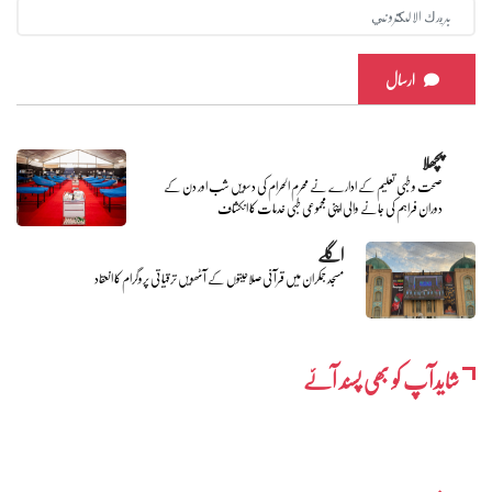
ارسال
پچھلا
صحت و طبی تعلیم کے ادارے نے محرم الحرام کی دسویں شب اور دن کے
دوران فراہم کی جانے والی اپنی مجموعی طبی خدمات کا انکشاف
اگلے
مسجد جمکران میں قرآنی صلاحیتوں کے آٹھویں ترقیاتی پروگرام کا انعقاد
شایدآپ کو بھی پسند آئے