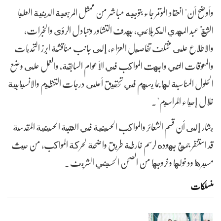
وأوضح أن" انعقاد المؤتمر جاء بتوجيه مباشر من ممثل المرجعية الدينية العليا
الشيخ عبد المهدي الكربلائي، بهدف التشاور وتبادل الرؤى والخبرات،
والاطلاع على مختلف تفاصيل العزاء، إلى جانب مناقشة ابرز التحديات
والمعوقات التي واجهت المواكب في الأعوام السابقة، والعمل على وضع
الحلول المناسبة لها بما يسهم في تحقيق أعلى درجات التنظيم والانسيابية
خلال إحياء المراسيم".
يشار إلى أن قسم الشعائر والمواكب الحسينية في العتبة الحسينية المقدسة
قد استنفر جميع جهوده لرسم خارطة طريق واضحة لحركة المواكب، من حيث
مسيرها ودخولها وخروجها من الصحن الحسيني الشريف.
منسلکات