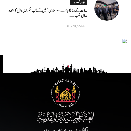
تقاریر تصویری
خدمات کے بہاؤ کا جائزہ.. حرم مقدس حسینی کے نائب سکریٹری جنرل کا متعدد
خدماتی شعب...
03/08/2026
ڈیجیٹل رسائی حرم امام حسین علیہ السلام