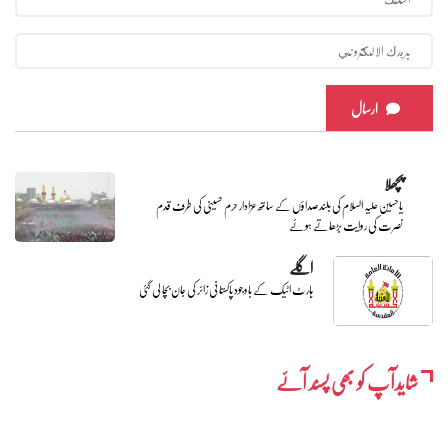
ارسال
پچھلا
یاحسین علیہ السلام کی بلند صداؤں کے ساتھ عزادار حرم حسینی کی طرف قدم
نصرت کی روایت بڑھاتے ہوئے
اگلے
ہارٹ اٹیک کے باوجود پاکستانی زائر کی جان بچا لی گئی
شایدآپ کو بھی پسند آئے