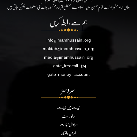
یہاں حرم مطہر حضرت امام حسین علیہ السلام سے متعلق اخبار و منصوبہ جات کی معلومات نشر کی جاتی ہیں
ہم سے رابطہ کریں
info@imamhussain.org
maktab@imamhussain.org
media@imamhussain.org
gate.freecall
174
gate.money_account
سروسز
نیابت میں زیارت
براہ راست
ورچوئل زیارت
ادعیہ و اذکار