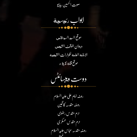
صوت الحسین ریڈیو
ابواب رئيسية
موقع السيد السيستاني
ديوان الوقف الشيعي
الامانة العامة للمزارات الشيعية
موقع قناة كربلاء
دوست ویبسائٹس
روضہ امام علی علیہ السلام
روضہ مقدسہ کاظمین
حرم مقدس رضوی
حرم مقدس عسکری
روضہ مقدسہ عباس علیہ السلام