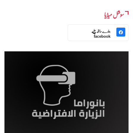
سوشل میڈیا
ہمارے ساتھ چلیے
facebook