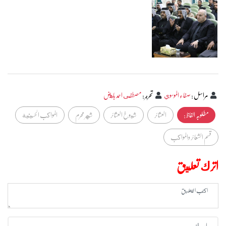
مراسل
:
صفاء الموسوي
تحرير
:
مصطفى احمد باهض
مطلوبہ الفاظ :
العشائر
شيوخ العشائر
شهر محرم
المواكب الحسينية
قسم الشعائر والمواكب
اترك تعليق