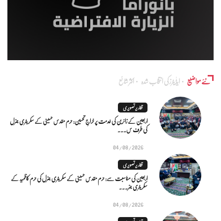
نئے مواضیع
ایڈٰیٹرز کی انتخاب شدہ
اکثر شائع
تقاریر تصویری
اربعین کے زائرین کی خدمت پر خراجِ تحسین: حرم مقدس حسینی کے سکریٹری جنرل
کی طرف س...
04/08/2026
تقاریر تصویری
اربعین کی مناسبت سے: حرم مقدس حسینی کے سکریٹری جنرل کی حرم کاظمیہ کے
سکریٹری جنر...
04/08/2026