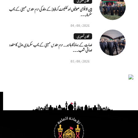
تقاریر تصویری
بین الاقوامی صحافیوں اور کنٹینٹ کریئیٹرز کے وفد کی حرم مقدس حسینی کے نائب
سکریٹر...
04/08/2026
تقاریر تصویری
خدمات کے بہاؤ کا جائزہ.. حرم مقدس حسینی کے نائب سکریٹری جنرل کا متعدد
خدماتی شعب...
03/08/2026