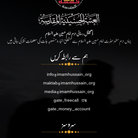
ڈیجیٹل رسائی حرم امام حسین علیہ السلام
یہاں حرم مطہر حضرت امام حسین علیہ السلام سے متعلق اخبار و منصوبہ جات کی معلومات نشر کی جاتی ہیں
ہم سے رابطہ کریں
info@imamhussain.org
maktab@imamhussain.org
media@imamhussain.org
gate.freecall
174
gate.money_account
سروسز