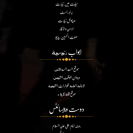
نیابت میں زیارت
براہ راست
ورچوئل زیارت
ادعیہ و اذکار
صوت الحسین ریڈیو
ابواب رئيسية
موقع السيد السيستاني
ديوان الوقف الشيعي
الامانة العامة للمزارات الشيعية
موقع قناة كربلاء
دوست ویبسائٹس
روضہ امام علی علیہ السلام