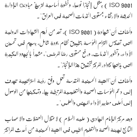
ISO 9001 ) يمثل إنجازا نوعيا، وخطوة أساسية لترسيخ مبادئ الإدارة
الحديثة والارتقاء بمستوى الخدمات الصحية في العراق".
وأضاف أن"شهادة ( ISO 9001 )، تعد من أهم الشهادات الدولية
التي تعكس التزام المؤسسة بتطبيق نظام جودة شامل، يسهم في تحسين
الأداء، وتطوير الخدمات، ورفع مستوى رضا المرضى"، مشيداً بالجهود الكبيرة
التي بذلتها كوادر المركز لتحقيق هذا الإنجاز".
وأضاف أن"العتبة الحسينية المقدسة تعمل وفق رؤية استراتيجية تهدف
إلى دعم المؤسسات الصحية والتعليمية المرتبطة بها، وتمكينها من الوصول
إلى أعلى معايير الأداء المهني والعلمي".
ويعد مركز الإمام الهادي ( عليه السلام ) لاعتلال العضلات والاعصاب
التابع لهيئة الصحة والتعليم الطبي في العتبة الحسينية من أحدث المراكز