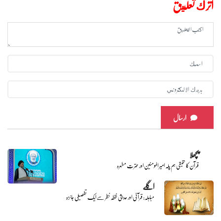
اترك تعليق
ارسال
پچھلا
قرآن کا حقیقی ہم پلہ امیر المومنین اور عترتِ مطہرہ
اگلے
مباہلہ: قرآنی اور حدیثی نقطہ نظر سے ایک تفصیلی جائزہ