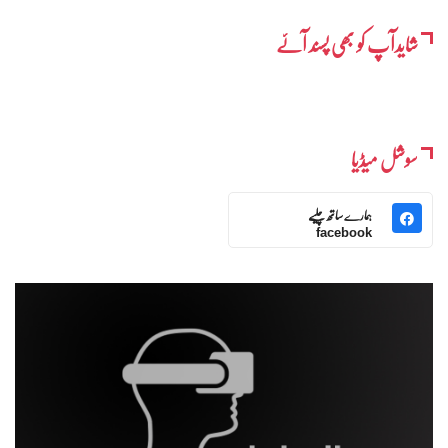
شایدآپ کو بھی پسند آئے
سوشل میڈیا
ہمارے ساتھ چلیے
facebook