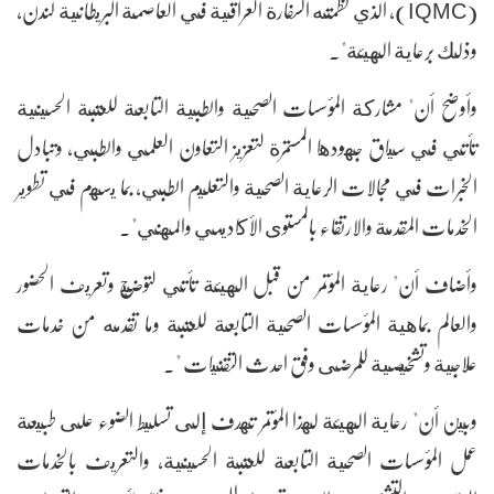
(IQMC)، الذي نظمته السفارة العراقية في العاصمة البريطانية لندن،
وذلك برعاية الهيئة".
وأوضح أن" مشاركة المؤسسات الصحية والطبية التابعة للعتبة الحسينية
تأتي في سياق جهودها المستمرة لتعزيز التعاون العلمي والطبي، وتبادل
الخبرات في مجالات الرعاية الصحية والتعليم الطبي، بما يسهم في تطوير
الخدمات المقدمة والارتقاء بالمستوى الأكاديمي والمهني".
وأضاف أن" رعاية المؤتمر من قبل الهيئة تأتي لتوضيح وتعريف الحضور
والعالم بماهية المؤسسات الصحية التابعة للعتبة وما تقدمه من خدمات
علاجية وتشخيصية للمرضى وفق احدث التقنيات ".
وبين أن" رعاية الهيئة لهذا المؤتمر تهدف إلى تسليط الضوء على طبيعة
عمل المؤسسات الصحية التابعة للعتبة الحسينية، والتعريف بالخدمات