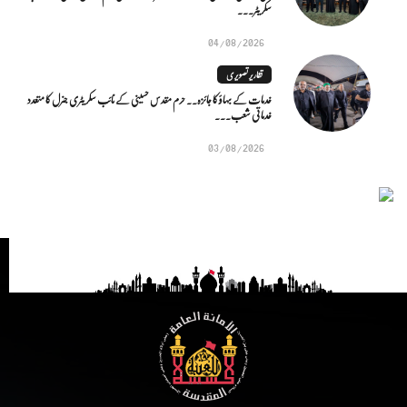
سکریٹر...
04/08/2026
تقاریر تصویری
خدمات کے بہاؤ کا جائزہ.. حرم مقدس حسینی کے نائب سکریٹری جنرل کا متعدد
خدماتی شعب...
03/08/2026