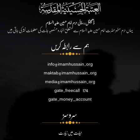
ڈیجیٹل رسائی حرم امام حسین علیہ السلام
یہاں حرم مطہر حضرت امام حسین علیہ السلام سے متعلق اخبار و منصوبہ جات کی معلومات نشر کی جاتی ہیں
ہم سے رابطہ کریں
info@imamhussain.org
maktab@imamhussain.org
media@imamhussain.org
gate.freecall
174
gate.money_account
سروسز
نیابت میں زیارت