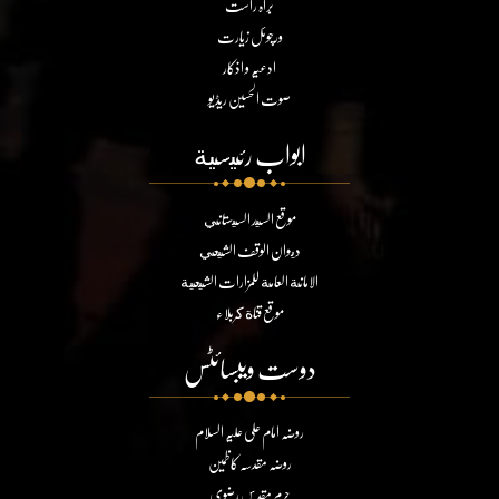
براہ راست
ورچوئل زیارت
ادعیہ و اذکار
صوت الحسین ریڈیو
ابواب رئيسية
موقع السيد السيستاني
ديوان الوقف الشيعي
الامانة العامة للمزارات الشيعية
موقع قناة كربلاء
دوست ویبسائٹس
روضہ امام علی علیہ السلام
روضہ مقدسہ کاظمین
حرم مقدس رضوی