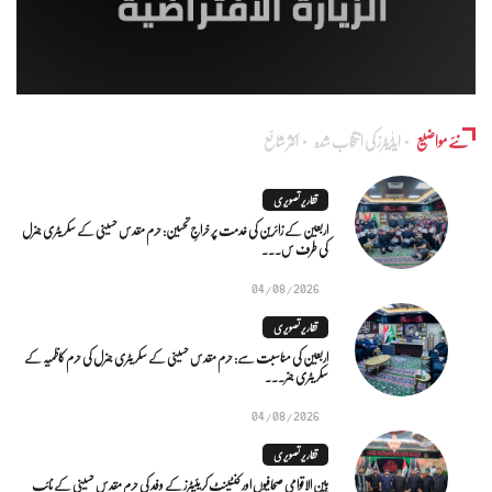
نئے مواضیع
ایڈٰیٹرز کی انتخاب شدہ
اکثر شائع
تقاریر تصویری
اربعین کے زائرین کی خدمت پر خراجِ تحسین: حرم مقدس حسینی کے سکریٹری جنرل
کی طرف س...
04/08/2026
تقاریر تصویری
اربعین کی مناسبت سے: حرم مقدس حسینی کے سکریٹری جنرل کی حرم کاظمیہ کے
سکریٹری جنر...
04/08/2026
تقاریر تصویری
بین الاقوامی صحافیوں اور کنٹینٹ کریئیٹرز کے وفد کی حرم مقدس حسینی کے نائب