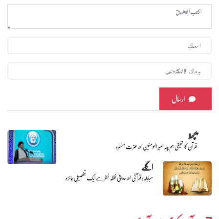
ارسال
پچھلا
قرآن کا حقیقی ہم پلہ امیر المومنین اور عترتِ مطہرہ
اگلے
مباہلہ: قرآنی اور حدیثی نقطہ نظر سے ایک تفصیلی جائزہ