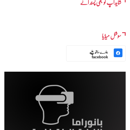
شایدآپ کو بھی پسند آئے
سوشل میڈیا
ہمارے ساتھ چلیے
facebook