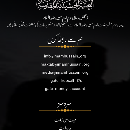
ڈیجیٹل رسائی حرم امام حسین علیہ السلام
یہاں حرم مطہر حضرت امام حسین علیہ السلام سے متعلق اخبار و منصوبہ جات کی معلومات نشر کی جاتی ہیں
ہم سے رابطہ کریں
info@imamhussain.org
maktab@imamhussain.org
media@imamhussain.org
gate.freecall
174
gate.money_account
سروسز
نیابت میں زیارت
براہ راست