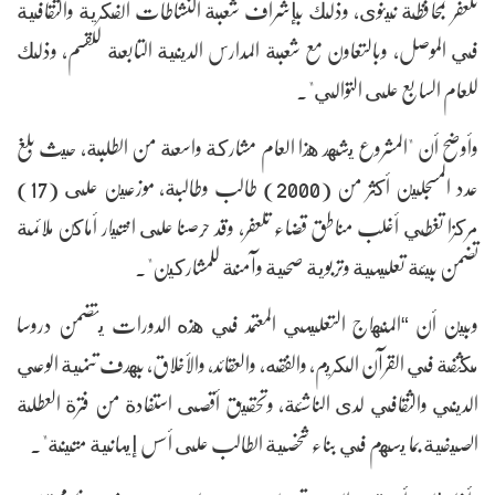
تلعفر بمحافظة نينوى، وذلك بإشراف شعبة النشاطات الفكرية والثقافية
في الموصل، وبالتعاون مع شعبة المدارس الدينية التابعة للقسم، وذلك
للعام السابع على التوالي".
وأوضح أن "المشروع يشهد هذا العام مشاركة واسعة من الطلبة، حيث بلغ
عدد المسجلين أكثر من (2000) طالب وطالبة، موزعين على (17)
مركزا تغطي أغلب مناطق قضاء تلعفر، وقد حرصنا على اختيار أماكن ملائمة
تضمن بيئة تعليمية وتربوية صحية وآمنة للمشاركين".
وبين أن “المنهاج التعليمي المعتمد في هذه الدورات يتضمن دروسا
مكثفة في القرآن الكريم، والفقه، والعقائد، والأخلاق، بهدف تنمية الوعي
الديني والثقافي لدى الناشئة، وتحقيق أقصى استفادة من فترة العطلة
الصيفية بما يسهم في بناء شخصية الطالب على أسس إيمانية متينة".