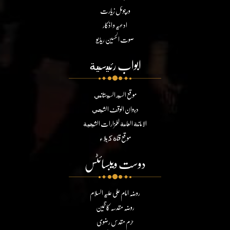
ورچوئل زیارت
ادعیہ و اذکار
صوت الحسین ریڈیو
ابواب رئيسية
موقع السيد السيستاني
ديوان الوقف الشيعي
الامانة العامة للمزارات الشيعية
موقع قناة كربلاء
دوست ویبسائٹس
روضہ امام علی علیہ السلام
روضہ مقدسہ کاظمین
حرم مقدس رضوی