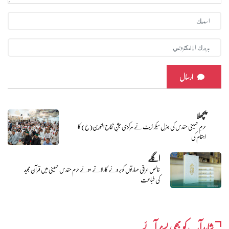
ارسال
پچھلا
حرمِ حسینی مقدس کی جنرل سیکرٹریٹ نے مرکزی جشنِ نکاح النورین(ع) کا
اہتمام کی
اگلے
خالص عراقی مہارتوں کو بروئے کار لاتے ہوئے حرم مقدس حسینی میں قرآن مجید
کی طباعت
شایدآپ کو بھی پسند آئے