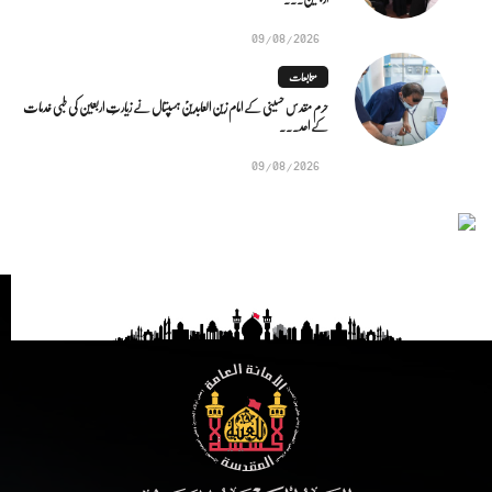
09/08/2026
متابعات
حرم مقدس حسینی کے امام زین العابدینؑ ہسپتال نے زیارتِ اربعین کی طبی خدمات
کے اعد...
09/08/2026