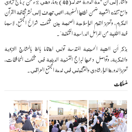
وأشار إلى أن “مدة الدورة تمتد لـ(40) يوما، وهي جزء من برنامج تربوي
واسع تنفذه الشعبة ضمن خطتها السنوية، التي تهدف إلى نشر ثقافة القرآن
الكريم، وتعزيز القيم الإسلامية الصحيحة بين مختلف شرائح المجتمع، لاسيما
فئة الطلبة من المراحل الدراسية المختلفة".
يذكر أن العتبة الحسينية المقدسة تولي اهتماما بالغا بالمشاريع التربوية
والفكرية، وتواصل دعمها لبرامج التنمية الدينية في مختلف المحافظات،
تعزيزا لدورها الإرشادي والتثقيفي في خدمة المجتمع العراقي.
منسلکات