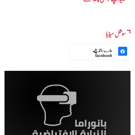
سوشل میڈیا
ہمارے ساتھ چلیے
facebook