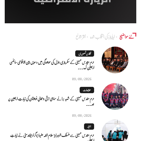
نئے مواضیع
ایڈٰیٹرز کی انتخاب شدہ
اکثر شائع
تقاریر تصویری
حرم مقدس حسینی کے سکریٹری جنرل کی موجودگی میں دسویں بین الاقوامی سائنسی
اربعین ک...
09/08/2026
متابعات
حرم مقدس حسینی کے شعبہ برائے سماجی ترقی و بحالیِ نوجوانان کی زیارتِ اربعین پر
خد...
09/08/2026
اخبار
حرم مقدس حسینی سے منسلک الزہرا (سلام اللہ علیہا) گرلز یونیورسٹی نے زیارتِ
اربعین...