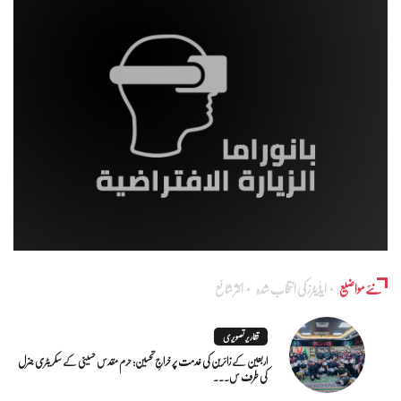
نئے مواضیع
ایڈٰیٹرز کی انتخاب شدہ
اکثر شائع
تقاریر تصویری
اربعین کے زائرین کی خدمت پر خراجِ تحسین: حرم مقدس حسینی کے سکریٹری جنرل
کی طرف س...