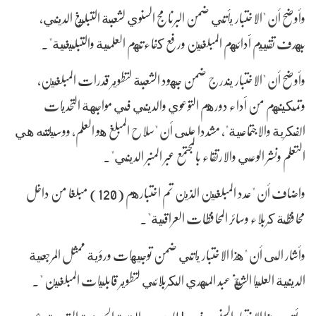
وأوضح أن "الاختبار يأتي ضمن البرنامج السنوي لشعبة التبليغ الديني،
بهدف تقييم أدائهم المبلغين ورفع كفاءتهم العلمية والتبليغية".
وأوضح أن "الاختبار يندرج ضمن جهود الشعبة لتطوير قدرات المبلغين،
وتمكينهم من أداء دورهم التوعوي والديني في مواجهة التحديات
الفكرية والاجتماعية"، مشددا على أن "سلاح المبلغ هو العلم، ووسيلته هي
التعلم ونشر الوعي والارتقاء بالمجتمع عبر المنبر الديني".
واضاف أن "عدد المبلغين الذين تم اختبارهم (120) مبلغا من داخل
محافظة كربلاء وسائر المحافظات العراقية".
وأشار الى أن "هذا الاختبار ياتي ضمن توجيهات ورؤية ممثل المرجعية
الدينية العليا الشيخ عبد المهدي الكربلائي لتطوير قابليات المبلغين ".