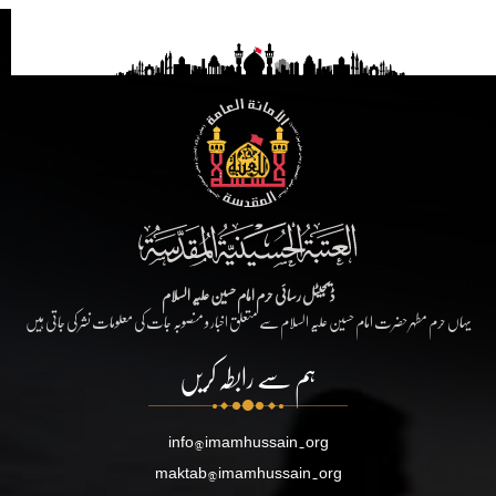
ڈیجیٹل رسائی حرم امام حسین علیہ السلام
یہاں حرم مطہر حضرت امام حسین علیہ السلام سے متعلق اخبار و منصوبہ جات کی معلومات نشر کی جاتی ہیں
ہم سے رابطہ کریں
info@imamhussain.org
maktab@imamhussain.org