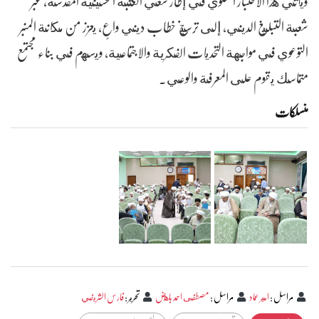
ويأتي هذا الاختبار السنوي في إطار سعي العتبة الحسينية المقدسة، عبر
شعبة التبليغ الديني، إلى ترسيخ خطاب ديني واعٍ، يعزز من مكانة المنبر
التوعوي في مواجهة التحديات الفكرية والاجتماعية، ويسهم في بناء مجتمع
متماسك يقوم على المعرفة والوعي.
منسلکات
مراسل
:
امير عماد
مراسل
:
مصطفى احمد باهض
تحرير
:
فارس الشريفي