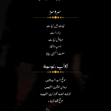
سروسز
نیابت میں زیارت
براہ راست
ورچوئل زیارت
ادعیہ و اذکار
صوت الحسین ریڈیو
ابواب رئيسية
موقع السيد السيستاني
ديوان الوقف الشيعي
الامانة العامة للمزارات الشيعية
موقع قناة كربلاء