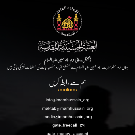
ڈیجیٹل رسائی حرم امام حسین علیہ السلام
یہاں حرم مطہر حضرت امام حسین علیہ السلام سے متعلق اخبار و منصوبہ جات کی معلومات نشر کی جاتی ہیں
ہم سے رابطہ کریں
info@imamhussain.org
maktab@imamhussain.org
media@imamhussain.org
gate.freecall
174
gate.money_account