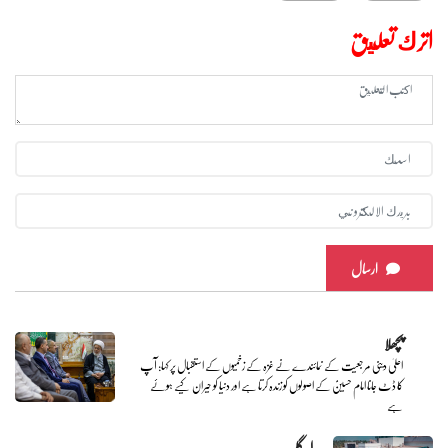
اترك تعليق
ارسال
پچھلا
اعلیٰ دینی مرجعیت کے نمائندے نے غزہ کے زخمیوں کے استقبال پر کہا: آپ
کا ڈٹ جانا امام حسینؑ کے اصولوں کو زندہ کرتا ہے اور دنیا کو حیران کیے ہوئے
ہے
اگلے