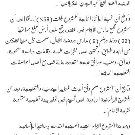
الدينية العليا الشيخ عبد المهدي الكربلائي".
وأوضح أن "نسبة الإنجاز الحالية للمشروع بلغت(59%)"، لافتا إلى أن
"مشروع مجمع مدارس الأيتام في المثنى يقع على أرض تبلغ مساحتها
(20) دونما، ويضم (6) مدارس وروضة أطفال، صممت كل منها لتتكون
من أربعة طوابق، وتحتوي على مختبرات علمية، وقاعات دراسية متطورة،
وحدائق، وملعب، ومرافق خدمية متعددة، بما يتماشى مع أعلى المواصفات
التعليمية الحديثة".
وتابع أن "المشروع صمم وفق أحدث المعايير الهندسية والتعليمية، ويعد من
المشاريع الإنسانية الريادية التي تسهم في توفير بيئة تعليمية متطورة
لشريحة الأيتام".
ويجسد هذا المشروع التزام العتبة الحسينية المقدسة برسالتها الإنسانية