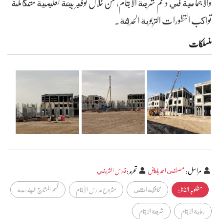
والاجتماعية في دعم شريحة الأيتام، من خلال توفير بيئة تعليمية متكاملة
تواكب التطورات التربوية الحديثة.
منسلکات
مراسل
:
مصطفى احمد باهض
تحرير
:
فارس الشريفي
مطلوبہ الفاظ :
محافظة المثنى
مشروع مدارس الأيتام
قسم المشاريع الهندسية
رعاية الايتام
شريحة الايتام