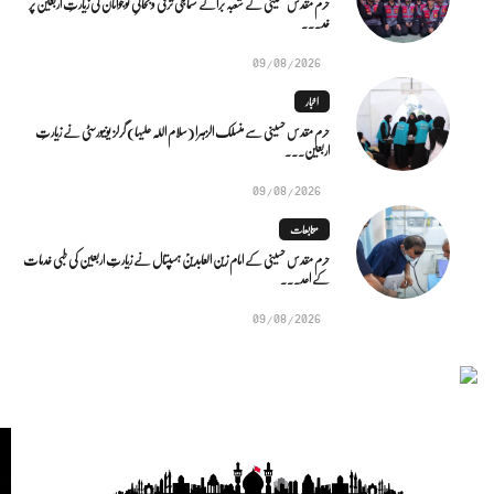
حرم مقدس حسینی کے شعبہ برائے سماجی ترقی و بحالیِ نوجوانان کی زیارتِ اربعین پر
خد...
09/08/2026
اخبار
حرم مقدس حسینی سے منسلک الزہرا (سلام اللہ علیہا) گرلز یونیورسٹی نے زیارتِ
اربعین...
09/08/2026
متابعات
حرم مقدس حسینی کے امام زین العابدینؑ ہسپتال نے زیارتِ اربعین کی طبی خدمات
کے اعد...
09/08/2026