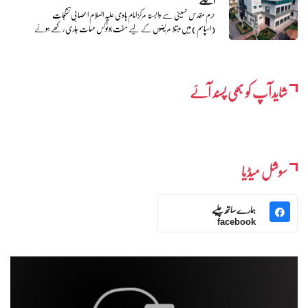
حرم مقدس حسینی سے وابستہ مرکز امام ہادی علیہ السلام اعصابی تشنجات
(اسپاسم) میں مبتلا مریضوں کے لیے مفت بوٹوکس مہمات جاری رکھے ہوئے
شایدآپ کو بھی پسند آئے
سوشل میڈیا
ہمارے ساتھ چلیے
facebook