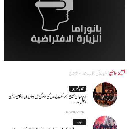
نئے مواضیع
ایڈٰیٹرز کی انتخاب شدہ
اکثر شائع
تقاریر تصویری
حرم مقدس حسینی کے سکریٹری جنرل کی موجودگی میں دسویں بین الاقوامی سائنسی
اربعین ک...
09/08/2026
متابعات