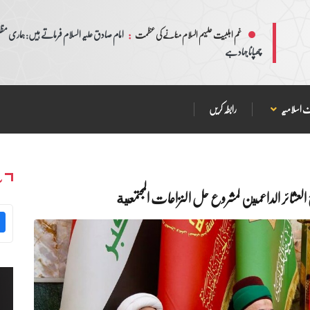
:
امام صادق علیہ السلام فرماتے ہیں: ہماری مظلم
غم اہلبیت علیہم السلام منانے کی عظمت
چھپانا جہاد ہے
 اسلامیہ
رابطہ کریں
س
لعشائر الداعمين لمشروع حل النزاعات المجتمعية