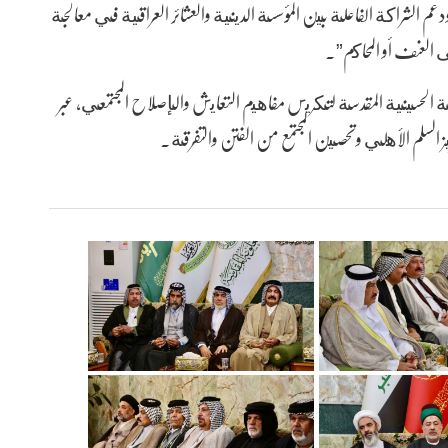
م الشراكة الفاعلة بين المؤسسة الدينية والعشائر العراقية في معالجة
ى العنف أو المحاكم”.
بة الحسينية المقدسة لتكريس مفاهيم التعايش والإصلاح المجتمعي، عبر
يز السلم الأهلي وتحصين المجتمع من الفتن والتفرقة.