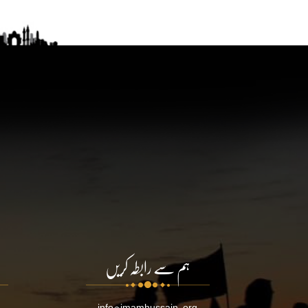
ہم سے رابطہ کریں
info@imamhussain.org