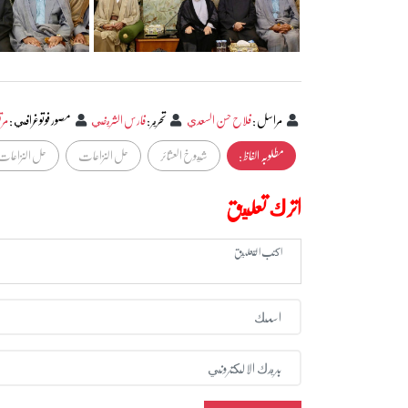
مراسل
:
فلاح حسن السعدي
تحرير
:
فارس الشريفي
مصور فوتوغرافي
:
مر
مطلوبہ الفاظ :
شيوخ العشائر
حل النزاعات
حل النزاعات 
اترك تعليق