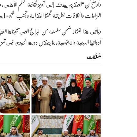
وأوضح أن “التكريم يهدف إلى تعزيز ثقافة السلم الأهلي، ودع
النزاعات والخلافات بطريقة تحفظ الكرامة وتجنب اللجوء إل
ويأتي هذا النشاط ضمن سلسلة من البرامج التي تتبناها العت
أدواتها الدينية والاجتماعية، بما يعكس دورها الحيوي في تعز
منسلکات