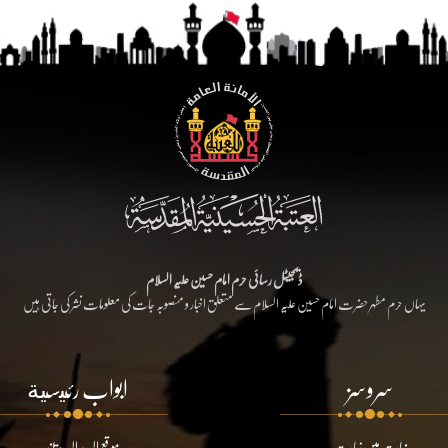
ڈیجیٹل رسائی حرم امام حسین علیہ السلام
یہاں حرم مطہر حضرت امام حسین علیہ السلام سے متعلق اخبار و منصوبہ جات کی معلومات نشر کی جاتی ہیں
سروسز
ابواب رئيسية
نیابت میں زیارت
موقع السيد السيستاني