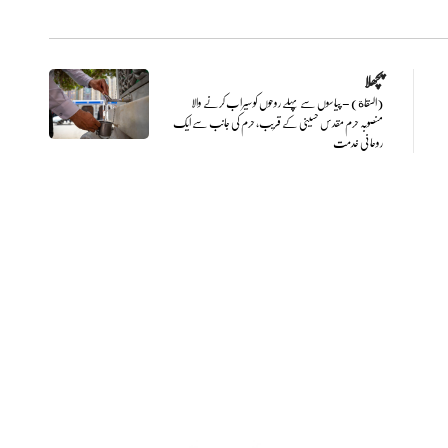
پچھلا
(السقاة) – پیاسوں سے پہلے روحوں کو سیراب کرنے والا
منصوبہ حرم مقدس حسینی کے قریب، حرم کی جانب سے ایک
روحانی خدمت