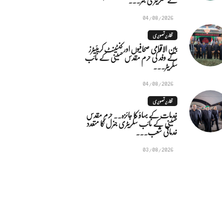
04/08/2026
تقاریر تصویری
بین الاقوامی صحافیوں اور کنٹینٹ کریئیٹرز
کے وفد کی حرم مقدس حسینی کے نائب
سکریٹر...
04/08/2026
تقاریر تصویری
خدمات کے بہاؤ کا جائزہ.. حرم مقدس
حسینی کے نائب سکریٹری جنرل کا متعدد
خدماتی شعب...
03/08/2026