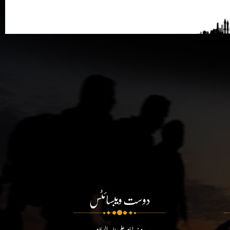
دوست ویبسائٹس
روضہ امام علی علیہ السلام