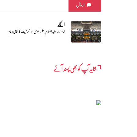
ارسال
اگلے
امام رضا علیہ السلام: علم، تقویٰ اور انسانیت کا آفاقی پیغام
شایدآپ کو بھی پسند آئے