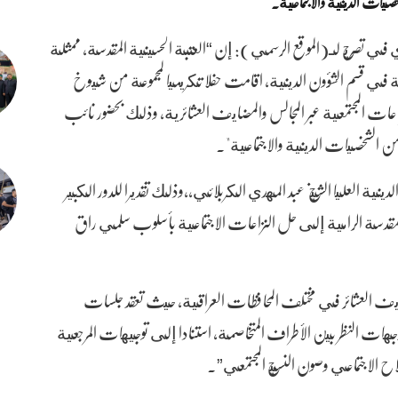
لشخصيات الدينية والاجتماعية.
 في تصريح لـ(الموقع الرسمي): إن “العتبة الحسينية المقدسة، ممثلة
عية في قسم الشؤون الدينية، اقامت حفلا تكريميا لمجموعة من شيوخ
زاعات المجتمعية عبر المجالس والمضايف العشائرية، وذلك بحضور نائب
د من الشخصيات الدينية والاجتماعية".
دينية العليا الشيخ عبد المهدي الكربلائي،،وذلك تقديرا للدور الكبير
المقدسة الرامية إلى حل النزاعات الاجتماعية بأسلوب سلمي راق
يف العشائر في مختلف المحافظات العراقية، حيث تعقد جلسات
هات النظر بين الأطراف المتخاصمة، استنادا إلى توجيهات المرجعية
 الاجتماعي وصون النسيج المجتمعي”.