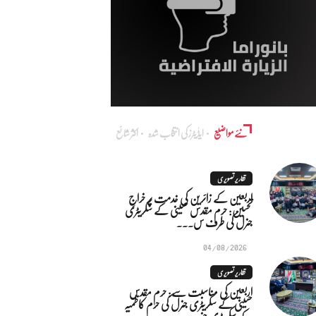
نئے مواضیع
ایڈٰیٹرز کی انتخاب شدہ
اکثر شائع
تقاریر تصویری
اربعین کے زائرین کی خدمت پر خراجِ
تحسین: حرم مقدس حسینی کے سکریٹری
جنرل کی طرف س...
04/08/2026
تقاریر تصویری
اربعین کی مناسبت سے: حرم مقدس
حسینی کے سکریٹری جنرل کی حرم کاظمیہ
کے سکریٹری جنر...