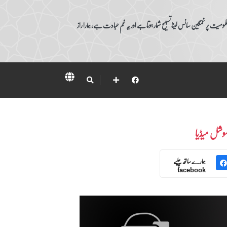
ومیت پر غمگین سانس لینا تسبیح شمار ہوتا ہے اور یہ غم عبادت ہے، ہمارا راز
وشل میڈیا
ہمارے ساتھ چلیے
facebook