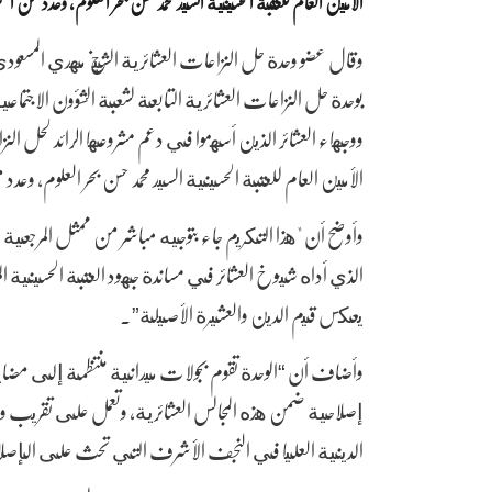
الأمين العام للعتبة الحسينية السيد محمد حسن بحر العلوم، وعدد من ا
وقال عضو وحدة حل النزاعات العشائرية الشيخ مهدي المسعودي
بوحدة حل النزاعات العشائرية التابعة لشعبة الشؤون الاجتما
ووجهاء العشائر الذين أسهموا في دعم مشروعها الرائد لحل الن
الأمين العام للعتبة الحسينية السيد محمد حسن بحر العلوم، وعد
وأوضح أن "هذا التكريم جاء بتوجيه مباشر من ممثل المرجعية ال
الذي أداه شيوخ العشائر في مساندة جهود العتبة الحسينية 
يعكس قيم الدين والعشيرة الأصيلة”.
وأضاف أن “الوحدة تقوم بجولات ميدانية منتظمة إلى مضا
إصلاحية ضمن هذه المجالس العشائرية، وتعمل على تقريب وج
الدينية العليا في النجف الأشرف التي تحث على الإصلاح