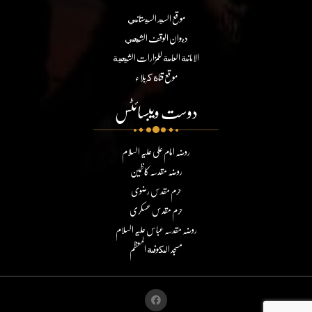
موقع السيد السيستاني
ديوان الوقف الشيعي
الامانة العامة للمزارات الشيعية
موقع قناة كربلاء
دوست ویبسائٹس
روضہ امام علی علیہ السلام
روضہ مقدسہ کاظمین
حرم مقدس رضوی
حرم مقدس عسکری
روضہ مقدسہ عباس علیہ السلام
مسجد الكوفة المعظم