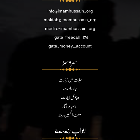
info@imamhussain.org
maktab@imamhussain.org
media@imamhussain.org
gate.freecall
174
gate.money_account
سروسز
نیابت میں زیارت
براہ راست
ورچوئل زیارت
ادعیہ و اذکار
صوت الحسین ریڈیو
ابواب رئيسية