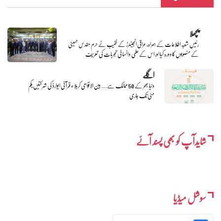
پچھلا
رئیسِ شعبہ اطلاعات کے ہمراہ، عراقی انجینئرز کے نقیب نے حرم مقدس حسینی
کے منصوبوں کا دورہ کیا اور اس کے علمی و انسانی تجربات کی تعریف
اگلے
دنیا بھر کے 50 ممالک سے… بین الاقوامی کربلاء قرآنی ایوارڈ کی شرکتیں یکم
مئی تک جاری
شایدآپ کو بھی پسند آئے
سوشل میڈیا