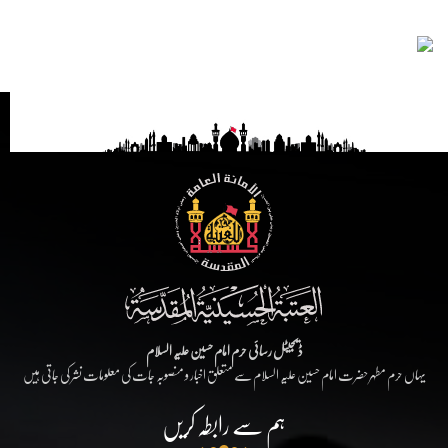
ڈیجیٹل رسائی حرم امام حسین علیہ السلام
یہاں حرم مطہر حضرت امام حسین علیہ السلام سے متعلق اخبار و منصوبہ جات کی معلومات نشر کی جاتی ہیں
ہم سے رابطہ کریں