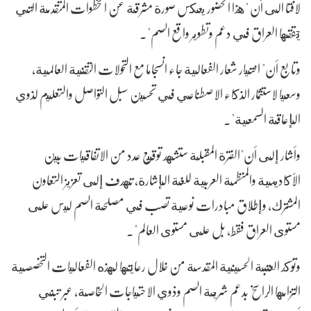
لافتا الى أن "هذا الحضور يعكس صورة مشرقة عن الخطوات المتقدمة التي
يحققها العراق في دعم وتطوير واقع الصم".
وتابع أن" اختيار شعار الفعالية جاء انسجاما مع التحولات التقنية العالمية،
وسعيا لاستثمار الذكاء الاصطناعي في تحسين سبل التواصل والتعليم لذوي
الإعاقة السمعية".
وأشار إلى أن"الفترة المقبلة ستشهد توقيع عدد من الاتفاقيات بين
الأكاديمية والمنظمة العربية للغة الإشارة، تهدف إلى تعزيز التعاون
المشترك، وإطلاق مبادرات نوعية تصب في مصلحة الصم ليس على
مستوى العراق فقط، بل على مستوى العالم".
وتؤكد العتبة الحسينية المقدسة من خلال رعايتها لهذه الفعاليات التخصصية
التزامها الراسخ بدعم شريحة الصم وذوي الاحتياجات الخاصة، عبر تبني