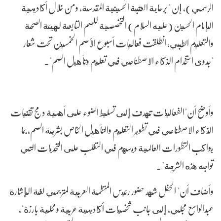
الرسمي)، إن " برعاية العتبة الحسينية المقدسة، ومن خلال أكاديمية
الإمام الحسين (عليه السلام) التخصصية للصم التابعة لهيئة الصحة
والتعليم الطبي، انطلقت فعاليات أسبوع الأصم الخمسين تحت شعار
"جدوى استخدام الذكاء الاصطناعي في تعليم وتأهيل الصم".
وأوضح أن"الفعاليات تهدف إلى تسليط الضوء على أهمية دمج تقنيات
الذكاء الاصطناعي في تطوير التعليم والتأهيل الخاص بشريحة الصم، بما
يواكب التطورات العالمية ويسهم في التغلب على التحديات التي
تواجه هذه الشريحة".
وأضاف أن" الحفل شهد حضور رئيس المنظمة العربية لمترجمي لغة الإشارة
عبدالواسع مجلي، إلى جانب شخصيات أكاديمية عربية ومحلية بارزة"،