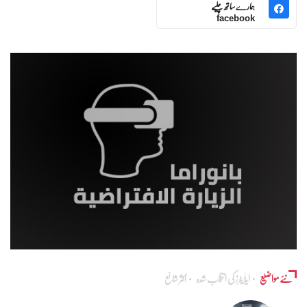
ہمارے ساتھ چلیے
facebook
نئے مواضیع
ایڈٰیٹرز کی انتخاب شدہ
اکثر شائع