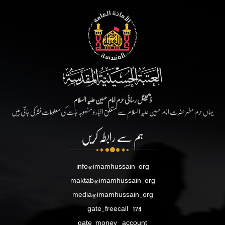
ڈیجیٹل رسائی حرم امام حسین علیہ السلام
یہاں حرم مطہر حضرت امام حسین علیہ السلام سے متعلق اخبار و منصوبہ جات کی معلومات نشر کی جاتی ہیں
ہم سے رابطہ کریں
info@imamhussain.org
maktab@imamhussain.org
media@imamhussain.org
gate.freecall
174
gate.money_account