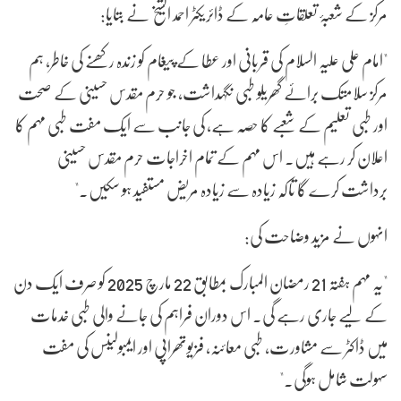
مرکز کے شعبۂ تعلقاتِ عامہ کے ڈائریکٹر احمد الشیخ نے بتایا:
"امام علی علیہ السلام کی قربانی اور عطا کے پیغام کو زندہ رکھنے کی خاطر، ہم
مرکز سلامتک برائے گھریلو طبی نگہداشت، جو حرم مقدس حسینی کے صحت
اور طبی تعلیم کے شعبے کا حصہ ہے، کی جانب سے ایک مفت طبی مہم کا
اعلان کر رہے ہیں۔ اس مہم کے تمام اخراجات حرم مقدس حسینی
برداشت کرے گا تاکہ زیادہ سے زیادہ مریض مستفید ہو سکیں۔"
انہوں نے مزید وضاحت کی:
"یہ مہم ہفتہ 21 رمضان المبارک بمطابق 22 مارچ 2025 کو صرف ایک دن
کے لیے جاری رہے گی۔ اس دوران فراہم کی جانے والی طبی خدمات
میں ڈاکٹر سے مشاورت، طبی معائنہ، فزیوتھراپی اور ایمبولینس کی مفت
سہولت شامل ہوگی۔"