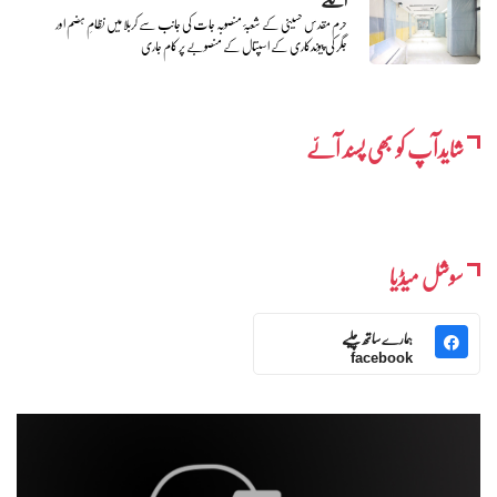
حرم مقدس حسینی کے شعبۂ منصوبہ جات کی جانب سے کربلا میں نظامِ ہضم اور
جگر کی پیوندکاری کے اسپتال کے منصوبے پر کام جاری
شایدآپ کو بھی پسند آئے
سوشل میڈیا
ہمارے ساتھ چلیے
facebook