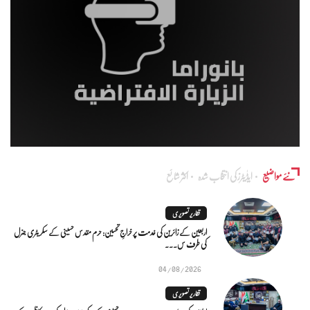
نئے مواضیع
ایڈٰیٹرز کی انتخاب شدہ
اکثر شائع
تقاریر تصویری
اربعین کے زائرین کی خدمت پر خراجِ تحسین: حرم مقدس حسینی کے سکریٹری جنرل
کی طرف س...
04/08/2026
تقاریر تصویری