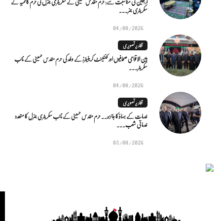
اربعین کی مناسبت سے: حرم مقدس حسینی کے سکریٹری جنرل کی حرم کاظمیہ کے
سکریٹری جنر...
04/08/2026
تقاریر تصویری
بین الاقوامی صحافیوں اور کنٹینٹ کریئیٹرز کے وفد کی حرم مقدس حسینی کے نائب
سکریٹر...
04/08/2026
تقاریر تصویری
خدمات کے بہاؤ کا جائزہ.. حرم مقدس حسینی کے نائب سکریٹری جنرل کا متعدد
خدماتی شعب...
03/08/2026