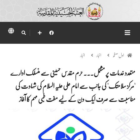
اول صفحہ
اخبار
اخبار
متعدد خدمات پر مشتمل... حرم مقدس حسینی سے منسلک ادارے
'مرکز سلامتک' کی جانب سے امام علی علیہ السلام کی شہادت کی
مناسبت سے صرف ایک دن کے لیے مفت طبی مہم کا آغاز