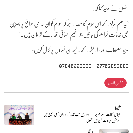
انہوں نے مزید کہا کہ:
"یہ مہم مرکز کے اس عزم کا حصہ ہے کہ عوام کو ان مذہبی مواقع پر بہترین
طبی خدمات فراہم کی جائیں جو عظیم انسانی اقدار کے ترجمان ہیں۔"
مزید معلومات اور رابطے کے لیے ان نمبروں پر کال کریں:
07702692666 – 07840323636
مطلوبہ الفاظ :
پچھلا
ایمانی لحظات سے بھرپور ۔۔۔ دوسری شب قدر کے دوران صحن حسینی میں
مؤمنین عبادات الہی میں مشغول
اگلے