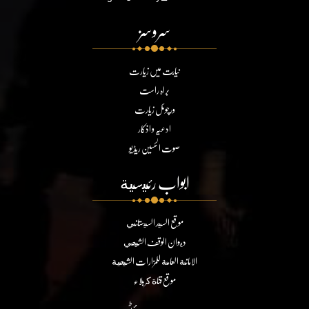
سروسز
نیابت میں زیارت
براہ راست
ورچوئل زیارت
ادعیہ و اذکار
صوت الحسین ریڈیو
ابواب رئيسية
موقع السيد السيستاني
ديوان الوقف الشيعي
الامانة العامة للمزارات الشيعية
موقع قناة كربلاء