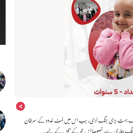
وجود ایک بہت بڑی جنگ لڑی، جب اس میں لمف غدود کے سرطان
یلنجنگ بیماری ہے، خصوصاً اس عمر کے بچوں کے لیے۔