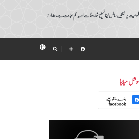
ومیت پر غمگین سانس لینا تسبیح شمار ہوتا ہے اور یہ غم عبادت ہے، ہمارا راز
وشل میڈیا
ہمارے ساتھ چلیے
facebook