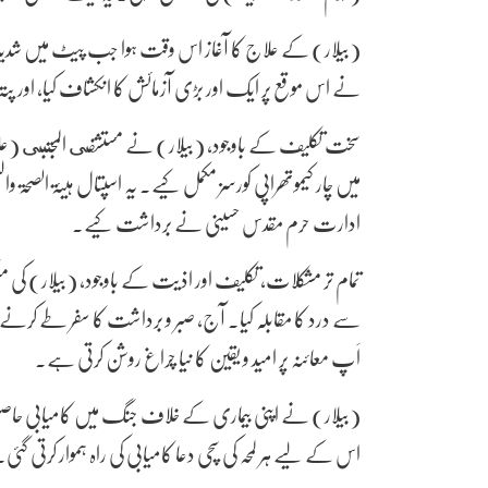
(بیلار) کے علاج کا آغاز اس وقت ہوا جب پیٹ میں ش
نے اس موقع پر ایک اور بڑی آزمائش کا انکشاف کیا، اور پ
سخت تکلیف کے باوجود، (بیلار) نے مستشفى المجتبى (علیہ 
میں چار کیموتھراپی کورسز مکمل کیے۔ یہ اسپتال ہیئۃ الصحۃ 
ادارت حرم مقدس حسینی نے برداشت کیے۔
تمام تر مشکلات، تکلیف اور اذیت کے باوجود، (بیلار) 
سے درد کا مقابلہ کیا۔ آج، صبر و برداشت کا سفر طے کرن
اَپ معائنہ پر امید و یقین کا نیا چراغ روشن کرتی ہے۔
(بیلار) نے اپنی بیماری کے خلاف جنگ میں کامیابی حاصل ک
اس کے لیے ہر لمحہ کی سچی دعا کامیابی کی راہ ہموار کرتی گئی۔