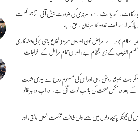
دید رکاوٹ کے باعث اسے سرجری کی ضرورت پیش آئی۔ تاہم قسمت
تہ چلا کہ اسے لمف غدود کا سرطان لاحق ہے۔
السلام) برائے امراضِ خون اور بون میرو (نخاعِ ہڈی) کی پیوندکاری
والتعلیم الطبي کے زیر انتظام ہے، اور ان تمام مراحل کے اخراجات
کی مسکراہٹ ہمیشہ روشن رہی اور اس کی معصوم روح نے پوری شدت
ے کے بعد وہ مکمل صحت کی جانب لوٹ آئی ہے، اور اب وہ ہر فالو
ی کیونکہ پاکیزہ دلوں میں بسنے والی طاقت شکست نہیں مانتی، اور