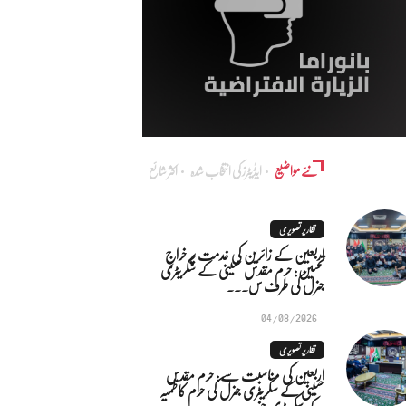
نئے مواضیع
ایڈٰیٹرز کی انتخاب شدہ
اکثر شائع
تقاریر تصویری
اربعین کے زائرین کی خدمت پر خراجِ
تحسین: حرم مقدس حسینی کے سکریٹری
جنرل کی طرف س...
04/08/2026
تقاریر تصویری
اربعین کی مناسبت سے: حرم مقدس
حسینی کے سکریٹری جنرل کی حرم کاظمیہ
کے سکریٹری جنر...