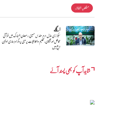
مطلوبہ الفاظ :
اگلے
سیکرٹری جنرل حرم مقدس حسینی: رمضان المبارک میں قرآنی
محافل اور آگاہی، تعلیم و اخلاقیات پر مبنی پروگرامز ہماری اولین
ترجیح ہیں
شایدآپ کو بھی پسند آئے