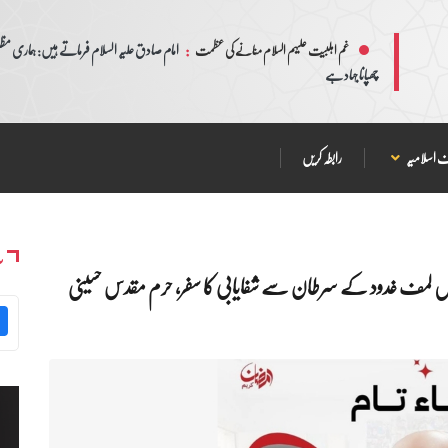
:
امام صادق علیہ السلام فرماتے ہیں: ہماری مظلم
غم اہلبیت علیہم السلام منانے کی عظمت
چھپانا جہاد ہے
 اسلامیہ
رابطہ کریں
س
میں لمف غدود کے سرطان سے شفایابی کا سفر، حرم مقدس حسینی