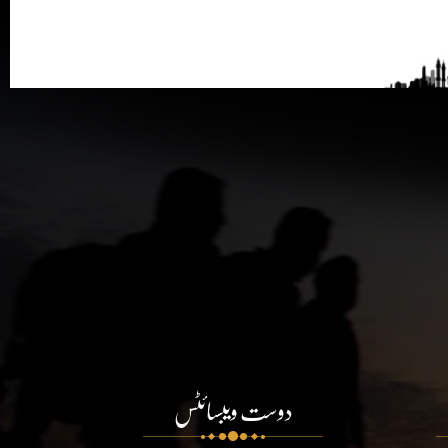
دوست ویبسائٹس