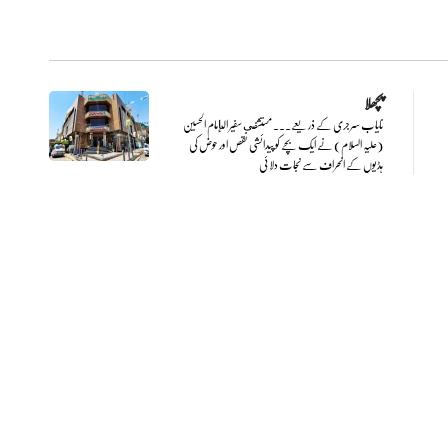
پچھلا
نایاب سرجری کے ذریعے... مستشفى سفیر الإمام الحسین
(علیہ السلام) نے ایک بچے کو پیدائشی نقص اور حوض کی
ہڈیوں کے انحراف سے نجات دلائی