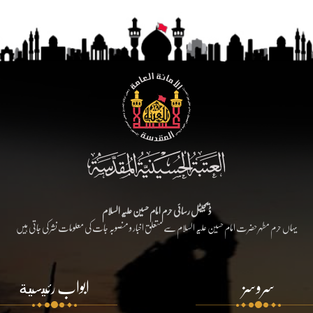
ڈیجیٹل رسائی حرم امام حسین علیہ السلام
یہاں حرم مطہر حضرت امام حسین علیہ السلام سے متعلق اخبار و منصوبہ جات کی معلومات نشر کی جاتی ہیں
سروسز
ابواب رئيسية