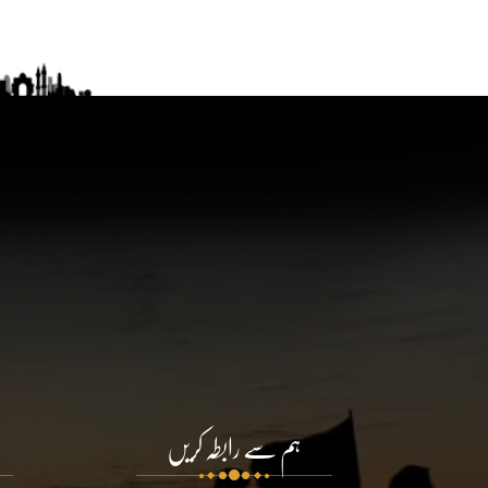
ہم سے رابطہ کریں