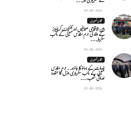
04/08/2026
تقاریر تصویری
بین الاقوامی صحافیوں اور کنٹینٹ کریئیٹرز
کے وفد کی حرم مقدس حسینی کے نائب
سکریٹر...
04/08/2026
تقاریر تصویری
خدمات کے بہاؤ کا جائزہ.. حرم مقدس
حسینی کے نائب سکریٹری جنرل کا متعدد
خدماتی شعب...
03/08/2026