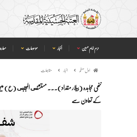
حرم امام حسین
أخبار
موسوعات
معارف
اول صفحہ
اخبار
متابعات
ننھی مجاہدہ (بیلار مقداد)... مستشفى المجتبى (ع) 
کے تعاون سے