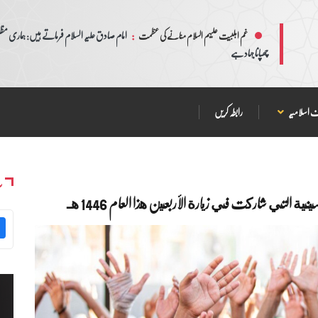
:
امام صادق علیہ السلام فرماتے ہیں: ہماری مظلم
غم اہلبیت علیہم السلام منانے کی عظمت
چھپانا جہاد ہے
 اسلامیہ
رابطہ کریں
س
ية التي شاركت في زيارة الأربعين هذا العام 1446 هـ