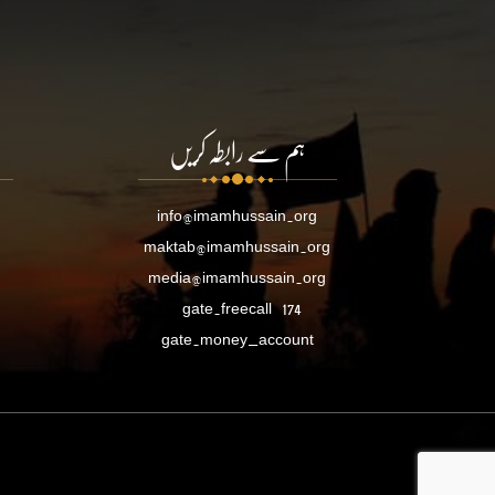
ہم سے رابطہ کریں
info@imamhussain.org
maktab@imamhussain.org
media@imamhussain.org
gate.freecall
174
gate.money_account