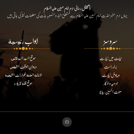
ڈیجیٹل رسائی حرم امام حسین علیہ السلام
یہاں حرم مطہر حضرت امام حسین علیہ السلام سے متعلق اخبار و منصوبہ جات کی معلومات نشر کی جاتی ہیں
سروسز
ابواب رئيسية
نیابت میں زیارت
موقع السيد السيستاني
براہ راست
ديوان الوقف الشيعي
ورچوئل زیارت
الامانة العامة للمزارات الشيعية
ادعیہ و اذکار
موقع قناة كربلاء
صوت الحسین ریڈیو