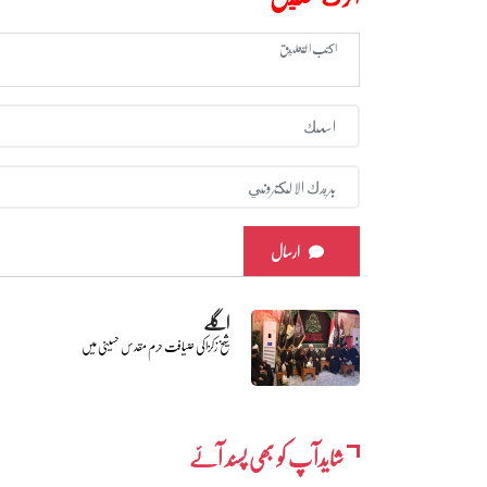
ارسال
اگلے
شیخ زکزاکی ضیافت حرم مقدس حسینی میں
شایدآپ کو بھی پسند آئے