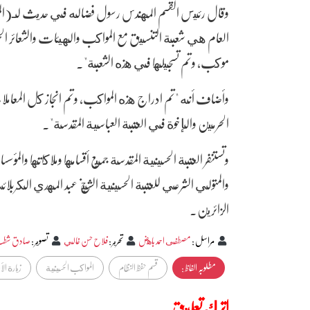
وقال رئيس القسم المهندس رسول فضاله في حديث لـ(الم
موكب، وتم تسجيلها في هذه الشعبة".
وأضاف أنه "تم ادراج هذه المواكب، وتم انجاز كل المعامل
الحرمين والإخوة في العتبة العباسية المقدسة".
وتستنفر العتبة الحسينية المقدسة جميع أقسامها وملاكاتها والمؤ
والمتولي الشرعي للعتبة الحسينية الشيخ عبد المهدي الكربلا
الزائرين.
مراسل
:
مصطفى احمد باهض
تحرير
:
فلاح حسن غالي
تصوير
:
صادق شط
مطلوبہ الفاظ :
قسم حفظ النظام
المواكب الحسينية
زيارة ال
اترك تعليق