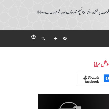
ومیت پر غمگین سانس لینا تسبیح شمار ہوتا ہے اور یہ غم عبادت ہے، ہمارا راز
وشل میڈیا
ہمارے ساتھ چلیے
facebook