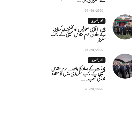
04/08/2026
تقاریر تصویری
بین الاقوامی صحافیوں اور کنٹینٹ کریئیٹرز
کے وفد کی حرم مقدس حسینی کے نائب
سکریٹر...
04/08/2026
تقاریر تصویری
خدمات کے بہاؤ کا جائزہ.. حرم مقدس
حسینی کے نائب سکریٹری جنرل کا متعدد
خدماتی شعب...
03/08/2026