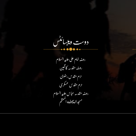
دوست ویبسائٹس
روضہ امام علی علیہ السلام
روضہ مقدسہ کاظمین
حرم مقدس رضوی
حرم مقدس عسکری
روضہ مقدسہ عباس علیہ السلام
مسجد الكوفة المعظم