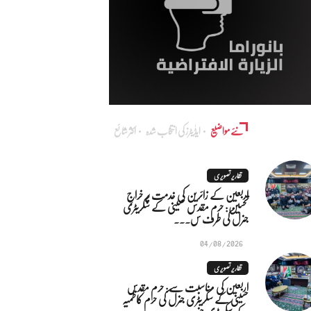
نئے مواضیع
ایڈٰیٹرز کی انتخاب شدہ
اکثر شائع
تقاریر تصویری
اربعین کے زائرین کی خدمت پر خراجِ
تحسین: حرم مقدس حسینی کے سکریٹری
جنرل کی طرف س...
04/08/2026
تقاریر تصویری
اربعین کی مناسبت سے: حرم مقدس
حسینی کے سکریٹری جنرل کی حرم کاظمیہ
کے سکریٹری جنر...