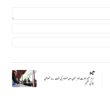
پچھلا
حرم مطہر حضرت امام حسین علیہ السلام کی طرف سے خصوصی
نیاز کی تقسیم