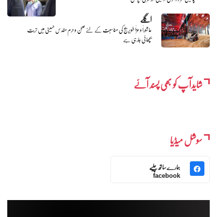
اگلے
عاشوراٗ و عزاٗ طویریج کی مناسبت کے لئے صحن و حرم مقدس حسینی میں تربت
بچھائی جارہی ہے
شایدآپ کو بھی پسند آئے
سوشل میڈیا
ہمارے ساتھ چلیے
facebook