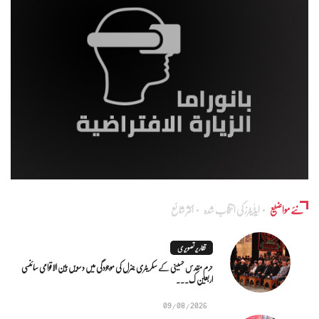
نئے مواضیع
ایڈٰیٹرز کی انتخاب شدہ
اکثر شائع
تقاریر تصویری
حرم مقدس حسینی کے سکریٹری جنرل کی موجودگی میں دسویں بین الاقوامی سائنسی
اربعین ک...
09/08/2026