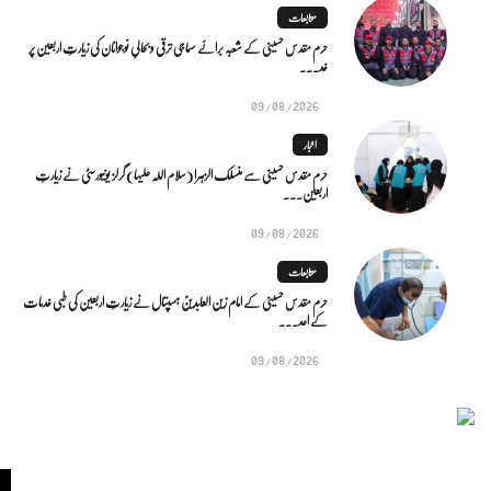
متابعات
حرم مقدس حسینی کے شعبہ برائے سماجی ترقی و بحالیِ نوجوانان کی زیارتِ اربعین پر
خد...
09/08/2026
اخبار
حرم مقدس حسینی سے منسلک الزہرا (سلام اللہ علیہا) گرلز یونیورسٹی نے زیارتِ
اربعین...
09/08/2026
متابعات
حرم مقدس حسینی کے امام زین العابدینؑ ہسپتال نے زیارتِ اربعین کی طبی خدمات
کے اعد...
09/08/2026