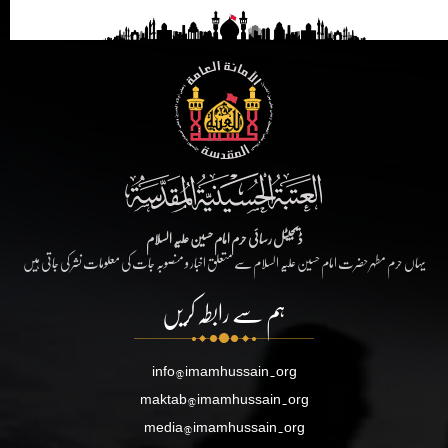
ڈیجیٹل رسائی حرم امام حسین علیہ السلام
یہاں حرم مطہر حضرت امام حسین علیہ السلام سے متعلق اخبار و منصوبہ جات کی معلومات نشر کی جاتی ہیں
ہم سے رابطہ کریں
info@imamhussain.org
maktab@imamhussain.org
media@imamhussain.org