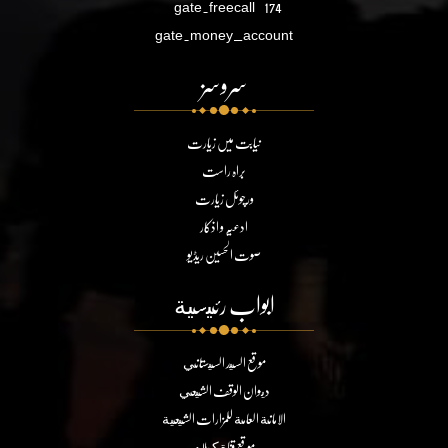
gate.freecall
174
gate.money_account
سروسز
نیابت میں زیارت
براہ راست
ورچوئل زیارت
ادعیہ و اذکار
صوت الحسین ریڈیو
ابواب رئيسية
موقع السيد السيستاني
ديوان الوقف الشيعي
الامانة العامة للمزارات الشيعية
موقع قناة كربلاء