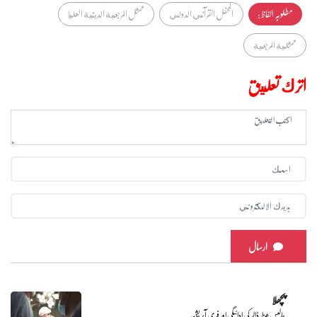
مطلوبہ الفاظ :
المحفل القرآني الدولي
ممثل المرجعية الدينية العليا
ممثلية المرجعية
اترك تعليق
ارسال
پچھلا
چالیس ھزار ڈالر کی ادائیگی اور فری آپریشن