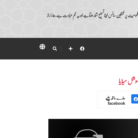
ومیت پر غمگین سانس لینا تسبیح شمار ہوتا ہے اور یہ غم عبادت ہے، ہمارا راز
وشل میڈیا
ہمارے ساتھ چلیے
facebook