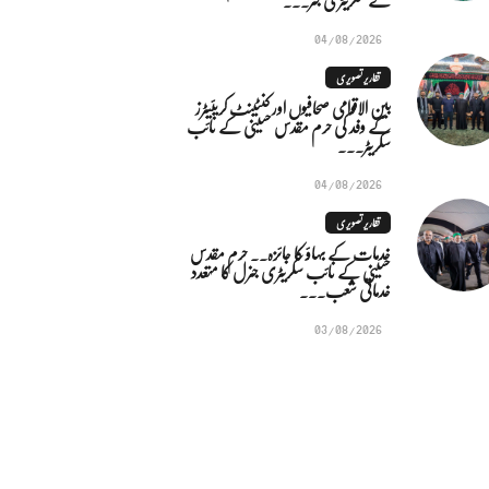
04/08/2026
تقاریر تصویری
بین الاقوامی صحافیوں اور کنٹینٹ کریئیٹرز
کے وفد کی حرم مقدس حسینی کے نائب
سکریٹر...
04/08/2026
تقاریر تصویری
خدمات کے بہاؤ کا جائزہ.. حرم مقدس
حسینی کے نائب سکریٹری جنرل کا متعدد
خدماتی شعب...
03/08/2026