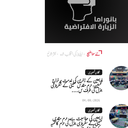
نئے مواضیع
ایڈٰیٹرز کی انتخاب شدہ
اکثر شائع
تقاریر تصویری
اربعین کے زائرین کی خدمت پر خراجِ
تحسین: حرم مقدس حسینی کے سکریٹری
جنرل کی طرف س...
04/08/2026
تقاریر تصویری
اربعین کی مناسبت سے: حرم مقدس
حسینی کے سکریٹری جنرل کی حرم کاظمیہ
کے سکریٹری جنر...