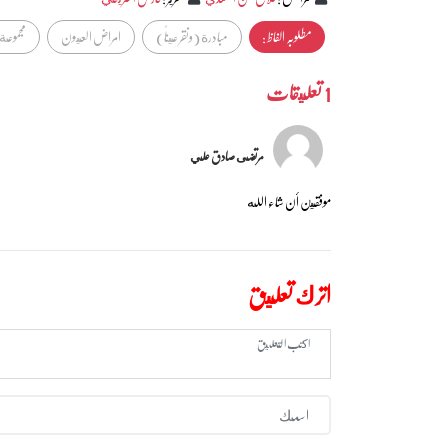
مطلوبہ الفاظ :
مبادرة (ونقر عيناً)
امراض العيون
مجموعة 
1 تعليقات
مرتضى صادق علي
موفقين أن شاء الله
اترك تعليق