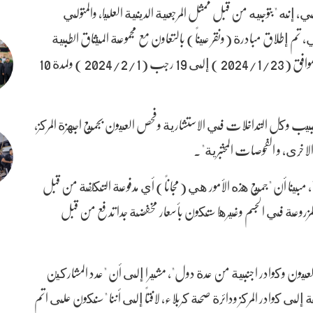
ي، إنه "بتوجيه من قبل ممثل المرجعية الدينية العليا، والمتولي
، تم إطلاق مبادرة (ونقر عيناً) بالتعاون مع مجموعة الميثاق الطبية
التطوعية ودائرة صحة كربلاء المقدسة، ابتداءً من 11 رجب الموافق (2024/1/23 ) إلى 19 رجب (2024/2/1 ) ولمدة 10
لطبيب وكل التداخلات في الاستشارية وفحص العيون بجميع اجهزة المركز،
خرى، و الفحوصات المختبرية".
"، مبينا أن "جميع هذه الأمور هي (مجاناً) أي مدفوعة التكلفة من قبل
المزروعة في الجسم وغيرها ستكون بأسعار مخفضة جدا تدفع من قبل
عيون وكوادر اجنبية من عدة دول"، مشيرا إلى أن "عدد المشاركين
عراق، بالإضافة إلى كوادر المركز ودائرة صحة كربلاء، لافتاً إلى أننا "سنكون على اتم