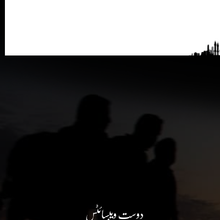
دوست ویبسائٹس