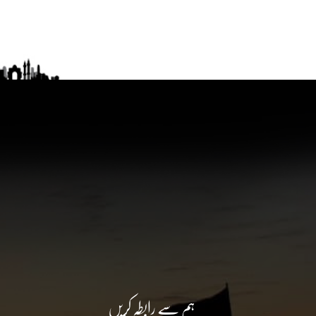
ہم سے رابطہ کریں