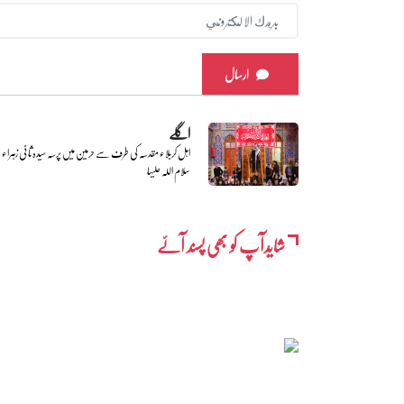
ارسال
اگلے
اہل کربلاء مقدسہ کی طرف سے حرمین میں پرسہ سیدہ ثانی زہراء
سلام اللہ علیہا
شایدآپ کو بھی پسند آئے