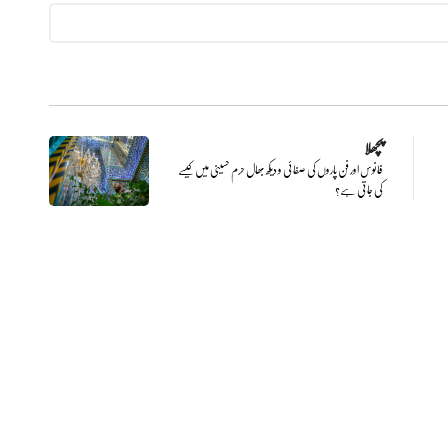
پچھلا
فانوس اور فن پاروں کی صفائی و دیکھ بھال حرم حسینی میں کیسے
کی جاتی ہے؟