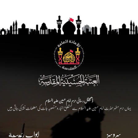
ڈیجیٹل رسائی حرم امام حسین علیہ السلام
یہاں حرم مطہر حضرت امام حسین علیہ السلام سے متعلق اخبار و منصوبہ جات کی معلومات نشر کی جاتی ہیں
سروسز
ابواب رئيسية