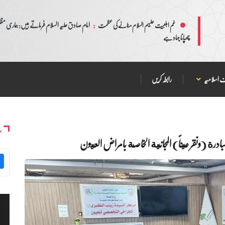
:
امام صادق علیہ السلام فرماتے ہیں: ہماری مظلم
غم اہلبیت علیہم السلام منانے کی عظمت
چھپانا جہاد ہے
 اسلامیہ
رابطہ کریں
س
بادرة (ونقر عيناً) المجانية الخاصة بامراض العيون