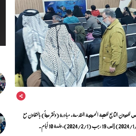
عيون التابع للعتبة الحسينية المقدسة، مبادرة (ونقر عيناً) بالتعاون مع