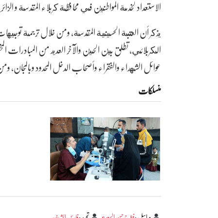
الاستعداد لخدمة المواطنين في محافظة كربلاء المقدسة و الزا
يذكر أن العتبة الحسينية المقدسة، ومن خلال ترجمة توجيهات م
الكربلائي، تطلق بين الحين والآخر العديد من المبادرات المخ
عوائل الشهداء والفقراء وأصحاب الدخل المحدود وبالمجان، و
منسلکات
مراسل
:
فلاح حسن السعدي
تحرير
:
فارس الشريفي