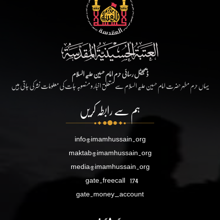
ڈیجیٹل رسائی حرم امام حسین علیہ السلام
یہاں حرم مطہر حضرت امام حسین علیہ السلام سے متعلق اخبار و منصوبہ جات کی معلومات نشر کی جاتی ہیں
ہم سے رابطہ کریں
info@imamhussain.org
maktab@imamhussain.org
media@imamhussain.org
gate.freecall
174
gate.money_account
سروسز