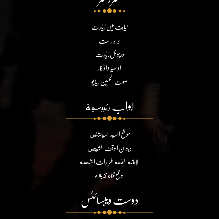
نیابت میں زیارت
براہ راست
ورچوئل زیارت
ادعیہ و اذکار
صوت الحسین ریڈیو
ابواب رئيسية
موقع السيد السيستاني
ديوان الوقف الشيعي
الامانة العامة للمزارات الشيعية
موقع قناة كربلاء
دوست ویبسائٹس