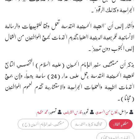
الجراحية وكذلك الرقود".
وأشار إلى أن "العتبة الحسينية المقدسة تعمل وفقا للتوجيهات والرسالة
الانسانية للمرجعية الدينية العليا بتقديم الخدمات لجميع المواطنين من الشمال
إلى الجنوب دون تمييز".
يذكر أن مستشفى سفير الإمام الحسين (عليه السلام) التخصصي التابع
للعتبة الحسينية المقدسة يعمل على مدار (24) ساعة يومياً، وإن جميع
الخدمات الطبية والعمليات الجراحية والاستشارية تقدم لعموم المواطنين
(مجانا).
مراسل
:
فلاح حسن السعدي
تحرير
:
فارس الشريفي
تصوير
:
محمد عظيم
مطلوبہ الفاظ :
محافظة كربلاء المقدسة
مستشفى سفير الإمام الحسين (ع)
الخدمات الطبية (مجانا)