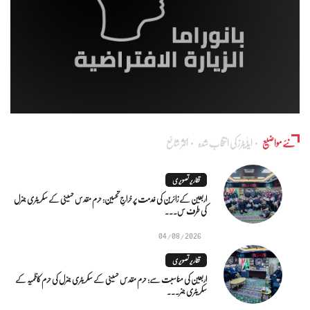
نئے مواضیع
ایڈٰیٹرز کی انتخاب شدہ
اکثر شائع
تقاریر تصویری
اربعین کے زائرین کی خدمت پر خراجِ تحسین: حرم مقدس حسینی کے سکریٹری جنرل
کی طرف س...
04/08/2026
تقاریر تصویری
اربعین کی مناسبت سے: حرم مقدس حسینی کے سکریٹری جنرل کی حرم کاظمیہ کے
سکریٹری جنر...