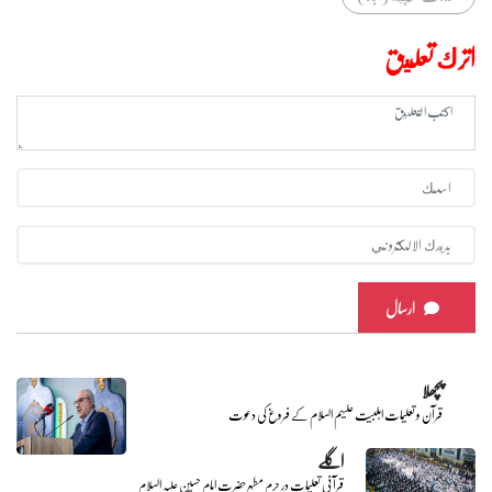
اترك تعليق
ارسال
پچھلا
قرآن و تعلیمات اہلبیت علیہم السلام کے فروغ کی دعوت
اگلے
قرآنی تعلیمات در حرم مطہر حضرت امام حسین علیہ السلام