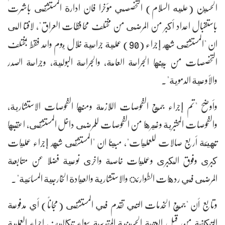
الحسين (عليه السلام) التخصصي مؤخرا فان ادارة المستشفى باشرت
باستقبال اعداد أكبر من المرضى من مختلف محافظات العراق"، لافتا الى
ان "المستشفى شهد إجراء (90) عملية جراحية خلال يوم واحد فقط بمختلف
التخصصات من بينها الجراحة العامة، والجراحة البولية، وجراحة الصدر
والأوعية الدموية".
وأوضح "تم إجراء جميع الفحوصات اللازمة ومنها الفحوصات الاستشارية،
والفحوصات المختبرية وغيرها من الفحوصات للمرضى داخل المستشفى، اعقبها
تهيئة أربع صالات للعمليات"، مبينا ان "المستشفى شهد إجراء عمليات
كبرى وفوق الكبرى وعمليات خاصة واخرى نوعية فضلا عن متابعة
المرضى في ردهات الطوارئ والاستشارية والعيادة الخارجية المسائية".
وتابع أن "جميع الخدمات التي تقدم في المستشفى (مجاناً) أي مدفوعة
التكلفة من قبل العتبة الحسينية المقدسة سواء تكاليف اجراء العملية