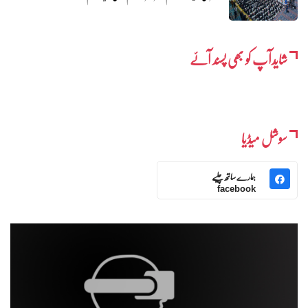
شایدآپ کو بھی پسند آئے
سوشل میڈیا
ہمارے ساتھ چلیے
facebook