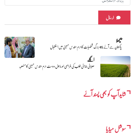
ارسال
پچھلا
پاکستان سے آئے 45 بزرگ شخصیات کا حرم مقدس حسینی میں استقبال
اگلے
صوبائی غذائی طلب کی فراہمی اور ماحول دوست حرم مقدس حسینی کا منصوبہ
شایدآپ کو بھی پسند آئے
سوشل میڈیا