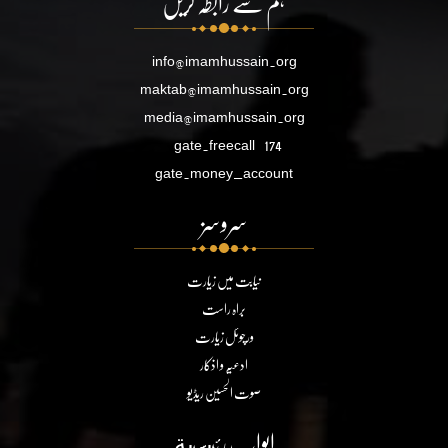
ہم سے رابطہ کریں
info@imamhussain.org
maktab@imamhussain.org
media@imamhussain.org
gate.freecall
174
gate.money_account
سروسز
نیابت میں زیارت
براہ راست
ورچوئل زیارت
ادعیہ و اذکار
صوت الحسین ریڈیو
ابواب رئيسية