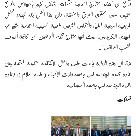
وتابع أن "هذه المشاريع الخدمية ستساهم بشكل كبير بالنهوض بالواقع
الطبي على مستوى العراق والمنطقة، وأن هذا العمل يعود لجهود ممثل
المرجعية الدينية العليا، والمتولي الشرعي للعتبة الحسينية المقدسة الشيخ عبد
المهدي الكربلائي، حيث أنها مشاريع تخدم المواطنين من كافة أطياف
الشعب العراقي".
يذكر أن هذه الزيارة جاءت على هامش الاتفاقية العلمية الموقعة بين
عمادة كلية الهندسة في جامعة وارث الأنبياء (عليه السلام)، وعمادة
كلية الهندسة في جامعة السليمانية.
منسلکات