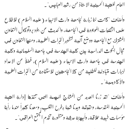
العام للعتبة الحسينية الاستاذ حسن رشيد العبايجي".
وأضاف "كانت لنا زيارة لجامعة وارث الانبياء (عليه السلام) للاطلاع
على التقنيات الموجودة في الجامعة، والحديث عن بنود بروتوكول التعاون
المشترك مع الجامعة ووضع آلية لتطوير الخبرات العلمية، ومنها التعاون في
مجال البحوث الدراسية بين كلية الهندسة في جامعة السليمانية وكلية
الهندسة في جامعة وارث الانبياء (عليه السلام)، فضلاً عن الاعداد
لزيارات متبادلة للطلبة من كلا الجامعتين للاستفادة من الخبرات العلمية
والأكاديمية".
وأضاف "لقد زرنا العديد من المشاريع المهمة التي تنفذها إدارة العتبة
الحسينية المقدسة، وحقيقة وجدنا شيئا يفرح القلب، وسعدنا كثيراً عندما رأينا
مؤسسات طبية عملاقة، وأجهزة حديثة ومتطورة تخدم المجتمع العراقي".