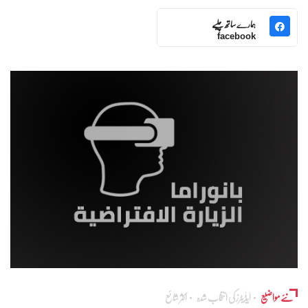
ہمارے ساتھ چلیے
facebook
نئے مواضیع
ایڈٰیٹرز کی انتخاب شدہ
اکثر شائع