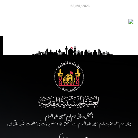
03/08/2026
ڈیجیٹل رسائی حرم امام حسین علیہ السلام
یہاں حرم مطہر حضرت امام حسین علیہ السلام سے متعلق اخبار و منصوبہ جات کی معلومات نشر کی جاتی ہیں