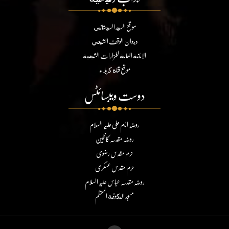
موقع السيد السيستاني
ديوان الوقف الشيعي
الامانة العامة للمزارات الشيعية
موقع قناة كربلاء
دوست ویبسائٹس
روضہ امام علی علیہ السلام
روضہ مقدسہ کاظمین
حرم مقدس رضوی
حرم مقدس عسکری
روضہ مقدسہ عباس علیہ السلام
مسجد الكوفة المعظم