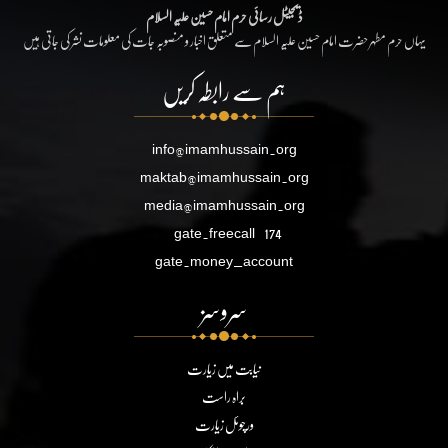
ڈیجیٹل رسائی حرم امام حسین علیہ السلام
یہاں حرم مطہر حضرت امام حسین علیہ السلام سے متعلق اخبار و منصوبہ جات کی معلومات نشر کی جاتی ہیں
ہم سے رابطہ کریں
info@imamhussain.org
maktab@imamhussain.org
media@imamhussain.org
gate.freecall
174
gate.money_account
سروسز
نیابت میں زیارت
براہ راست
ورچوئل زیارت