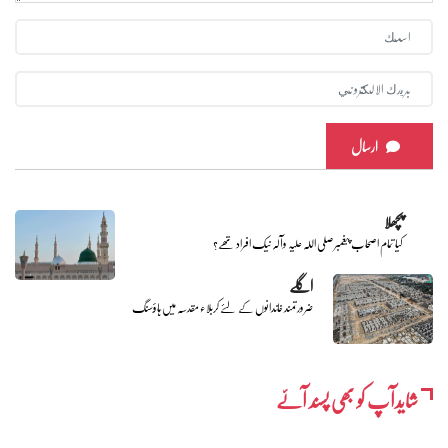
ارسال
پچھلا
کیا تمام اصحاب پیغمبر صلی اللہ علیہ وآلہ نیک افراد تھے؟
اگلے
ضرورتمند خاندانوں کے لئے کربلاء مقدسہ میں ہاؤسنگ
شایدآپ کو بھی پسند آئے