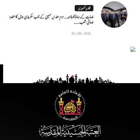
تقاریر تصویری
خدمات کے بہاؤ کا جائزہ.. حرم مقدس حسینی کے نائب سکریٹری جنرل کا متعدد
خدماتی شعب...
03/08/2026