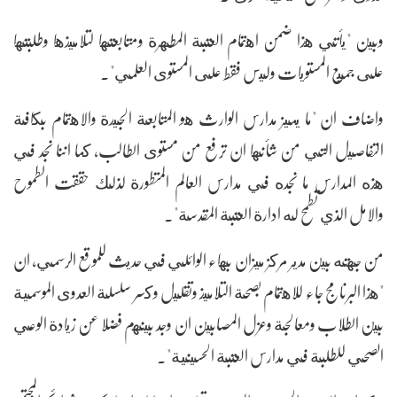
وبين "يأتي هذا ضمن اهتمام العتبة المطهرة ومتابعتها لتلاميذها وطلبتها
على جميع المستويات وليس فقط على المستوى العلمي".
واضاف ان "ما يميز مدارس الوارث هو المتابعة الجيدة والاهتمام بكافة
التفاصيل التي من شأنها ان ترفع من مستوى الطالب، كما اننا نجد في
هذه المدارس ما نجده في مدارس العالم المتطورة لذلك حققت الطموح
والامل الذي تطمح له ادارة العتبة المقدسة".
من جهته بين مدير مركز ميزان بهاء الوائلي في حديث للموقع الرسمي، ان
"هذا البرنامج جاء للاهتمام بصحة التلاميذ وتقليل وكسر سلسلة العدوى الموسمية
بين الطلاب ومعالجة وعزل المصابين ان وجد بينهم فضلا عن زيادة الوعي
الصحي للطلبة في مدارس العتبة الحسينية".