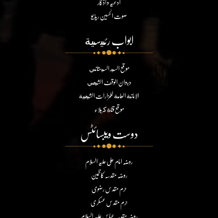
ادعیہ و اذکار
صوت الحسین ریڈیو
ابواب رئيسية
موقع السيد السيستاني
ديوان الوقف الشيعي
الامانة العامة للمزارات الشيعية
موقع قناة كربلاء
دوست ویبسائٹس
روضہ امام علی علیہ السلام
روضہ مقدسہ کاظمین
حرم مقدس رضوی
حرم مقدس عسکری
روضہ مقدسہ عباس علیہ السلام