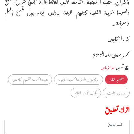
يذكر ان العتبة الحسينية المقدسة تولي اهتماما واسعا بجميع شرائح المجتمع
وخصوصا شريحة الطلبة كونهم اللبنة الاولى لبناء جيل متسلح بالعلم
والمعرفة.
كرار الخفاجي
تحرير حسين حامد الموسوي
تصوير
:
احمد القريشي
مطلوبہ الفاظ :
مركز ميزان للرعاية الصحية المنزلية
هيئة الصحة والتعليم الجامعي
مدارس الوارث
نائب الأمين العام
اترك تعليق