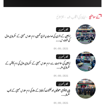
نئے مواضیع
ایڈٰیٹرز کی انتخاب شدہ
اکثر شائع
تقاریر تصویری
اربعین کے زائرین کی خدمت پر خراجِ تحسین: حرم مقدس حسینی کے سکریٹری جنرل
کی طرف س...
04/08/2026
تقاریر تصویری
اربعین کی مناسبت سے: حرم مقدس حسینی کے سکریٹری جنرل کی حرم کاظمیہ کے
سکریٹری جنر...
04/08/2026
تقاریر تصویری
بین الاقوامی صحافیوں اور کنٹینٹ کریئیٹرز کے وفد کی حرم مقدس حسینی کے نائب
سکریٹر...
04/08/2026