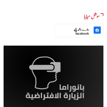
سوشل میڈیا
ہمارے ساتھ چلیے
facebook