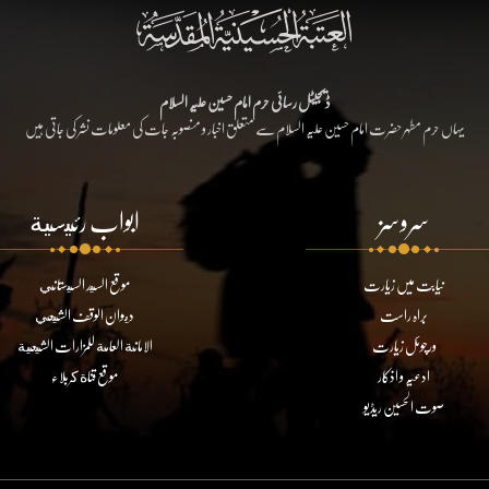
ڈیجیٹل رسائی حرم امام حسین علیہ السلام
یہاں حرم مطہر حضرت امام حسین علیہ السلام سے متعلق اخبار و منصوبہ جات کی معلومات نشر کی جاتی ہیں
سروسز
ابواب رئيسية
نیابت میں زیارت
موقع السيد السيستاني
براہ راست
ديوان الوقف الشيعي
ورچوئل زیارت
الامانة العامة للمزارات الشيعية
ادعیہ و اذکار
موقع قناة كربلاء
صوت الحسین ریڈیو