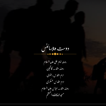
دوست ویبسائٹس
روضہ امام علی علیہ السلام
روضہ مقدسہ کاظمین
حرم مقدس رضوی
حرم مقدس عسکری
روضہ مقدسہ عباس علیہ السلام
مسجد الكوفة المعظم