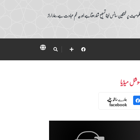
ومیت پر غمگین سانس لینا تسبیح شمار ہوتا ہے اور یہ غم عبادت ہے، ہمارا راز
وشل میڈیا
ہمارے ساتھ چلیے
facebook