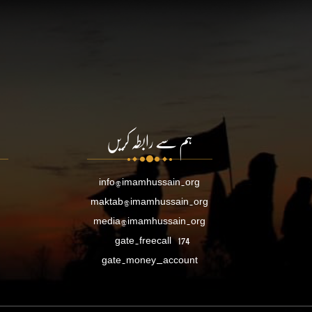
ہم سے رابطہ کریں
info@imamhussain.org
maktab@imamhussain.org
media@imamhussain.org
gate.freecall
174
gate.money_account