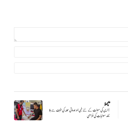
پچھلا
زائرین کی سہولت کے لئے طبی اور خدماتی عملہ کی طرف سے بلا
ناغہ سہولیات کی فراہمی