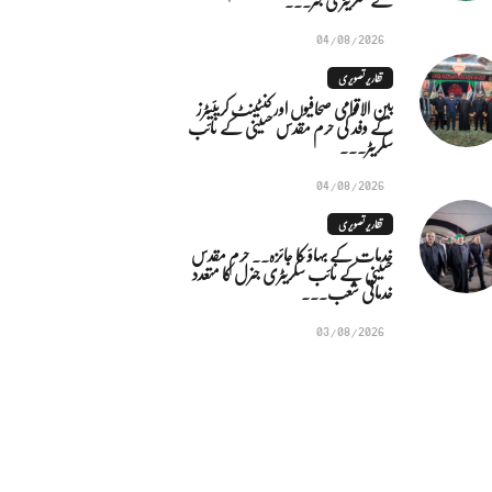
04/08/2026
تقاریر تصویری
بین الاقوامی صحافیوں اور کنٹینٹ کریئیٹرز
کے وفد کی حرم مقدس حسینی کے نائب
سکریٹر...
04/08/2026
تقاریر تصویری
خدمات کے بہاؤ کا جائزہ.. حرم مقدس
حسینی کے نائب سکریٹری جنرل کا متعدد
خدماتی شعب...
03/08/2026