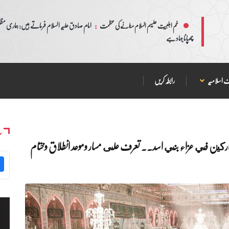
:
امام صادق علیہ السلام فرماتے ہیں: ہماری مظلم
غم اہلبیت علیہم السلام منانے کی عظمت
چھپانا جہاد ہے
 اسلامیہ
رابطہ کریں
س
شاركين في عزاء بني اسد.. تعرف على مسار وموعد انطلاق وختام