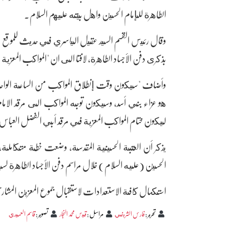
الطاهرة للإمام الحسين واهل بيته عليهم السلام.
وقال رئيس القسم السيد عقيل الياسري في حديث للموقع الر
بذكرى دفن الأجساد الطاهرة، لافتا الى ان "المواكب المعزية
وأضاف "سيكون وقت إنطلاق المواكب من الساعة الواحد
هو عزاء بني أسد، وسيكون توجه المواكب الى مرقد الاما
ليكون ختام المواكب المعزية في مرقد أبي الفضل العباس
يذكر أن العتبة الحسينية المقدسة، وضعت خطة متكاملة، و
الحسين (عليه السلام) خلال مراسم دفن الأجساد الطاهرة ل
استكمال كافة الاستعدادات لاستقبال جموع المعزين المشا
تحرير
:
فارس الشريفي
مراسل
:
قيس محمد النجار
تصوير
:
قاسم العميدي