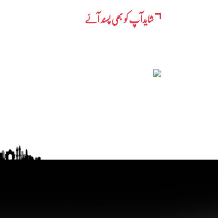
شایدآپ کو بھی پسند آئے