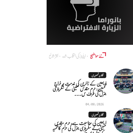
نئے مواضیع
ایڈٰیٹرز کی انتخاب شدہ
اکثر شائع
تقاریر تصویری
اربعین کے زائرین کی خدمت پر خراجِ
تحسین: حرم مقدس حسینی کے سکریٹری
جنرل کی طرف س...
04/08/2026
تقاریر تصویری
اربعین کی مناسبت سے: حرم مقدس
حسینی کے سکریٹری جنرل کی حرم کاظمیہ
کے سکریٹری جنر...