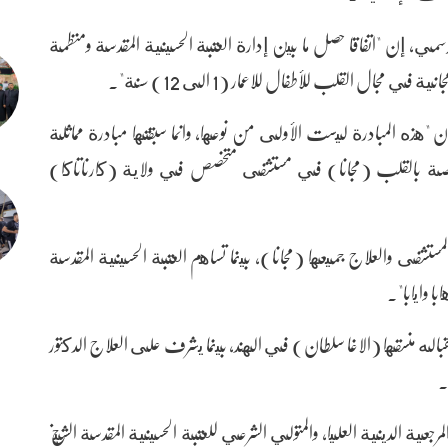
رسمي، إن "اتفاقا حصل ما بين إدارة العتبة الحسينية المقدسة ومنظمة
جال القلب للأطفال للاعمار (1 الى 12) سنة".
20) حالة قريبا"، مبينا أن "هذه المبادرة ليست الأولى من نوعها، وانما سبقتها مبادرة مماثلة
مليات متخصصة بالقلب (مجانا) في مستشفى متخصص في ولاية (كارناتاكا)
شفى والعلاج جميعها (مجانا)، بينما تساهم العتبة الحسينية المقدسة
ا وايابا".
باله منسقها (الاغا سلطان) في الهند، بينما يشرف على العلاج الدكتور
.
رجعية الدينية العليا، والمتولي الشرعي للعتبة الحسينية المقدسة الشيخ