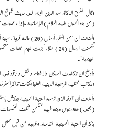
وقال المنسق الدكتور سعد الدين البناء في حديث للموقع ال
(من هو الحسين عليه السلام) الإنسانية لإجراء عمليات مجانية في م
وأضاف ان "من المقرر أرسال (
تضمنت ارسال (24) طفلا، أجريت لهم ع
الهندية".
وأوضح ان تكاليف السكن والاطعام والنقل والرقود في المست
ومكتب ممثلية المرجعية الدينية العليا بنفقات تذاكر السفر ذهاب
وأضاف أن "الوفد الذي ترسله العتبة الحسينية يتكفل باستق
(شتي) وهو رئيس مدينة طبية تتضمن مختلف التخصصات
يذكر أن العتبة الحسينية المقدسة، وبتوجيه من قبل ممثل الم