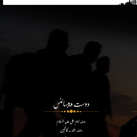
دوست ویبسائٹس
روضہ امام علی علیہ السلام
روضہ مقدسہ کاظمین