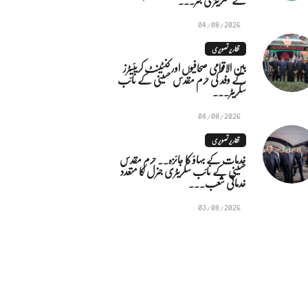
04/08/2026
تقاریر تصویری
بین الاقوامی صحافیوں اور کنٹینٹ کریئیٹرز
کے وفد کی حرم مقدس حسینی کے نائب
سکریٹر...
04/08/2026
تقاریر تصویری
خدمات کے بہاؤ کا جائزہ.. حرم مقدس
حسینی کے نائب سکریٹری جنرل کا متعدد
خدماتی شعب...
03/08/2026