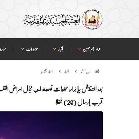
حرم امام حسین
أخبار
موسوعات
معارف
اول صفحہ
اخبار
اخبار وتقارير
قرب إرسال (20) طفلا