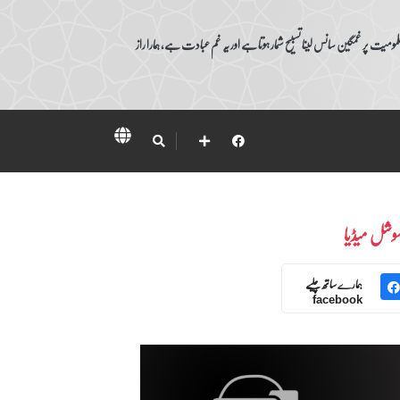
ومیت پر غمگین سانس لینا تسبیح شمار ہوتا ہے اور یہ غم عبادت ہے، ہمارا راز
وشل میڈیا
ہمارے ساتھ چلیے
facebook