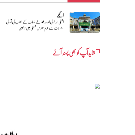
اگلے
التقی اور الزکی اور در قضائے حاجات کے القاب کی آمد کی
مناسبت سے حرم مقدس حسینی میں تزئیین
شایدآپ کو بھی پسند آئے