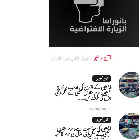
نئے مواضیع
ایڈٰیٹرز کی انتخاب شدہ
اکثر شائع
تقاریر تصویری
اربعین کے زائرین کی خدمت پر خراجِ
تحسین: حرم مقدس حسینی کے سکریٹری
جنرل کی طرف س...
04/08/2026
تقاریر تصویری
اربعین کی مناسبت سے: حرم مقدس
حسینی کے سکریٹری جنرل کی حرم کاظمیہ
کے سکریٹری جنر...