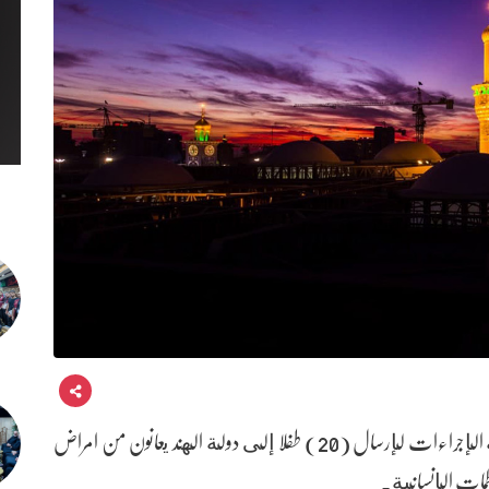
أعلنت إدارة العتبة الحسينية المقدسة عن استكمال كافة الإجراءات لإرسال (20) طفلا إلى دولة الهند يعانون من امراض
ظمات الإنسانية.