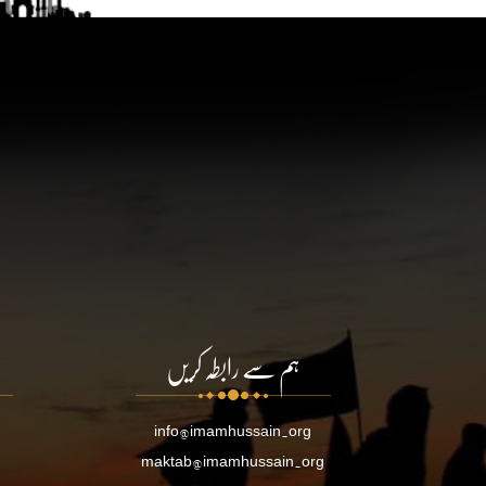
ہم سے رابطہ کریں
info@imamhussain.org
maktab@imamhussain.org