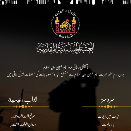
ڈیجیٹل رسائی حرم امام حسین علیہ السلام
یہاں حرم مطہر حضرت امام حسین علیہ السلام سے متعلق اخبار و منصوبہ جات کی معلومات نشر کی جاتی ہیں
سروسز
ابواب رئيسية
نیابت میں زیارت
موقع السيد السيستاني
براہ راست
ديوان الوقف الشيعي