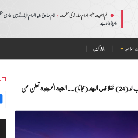
:
امام صادق علیہ السلام فرماتے ہیں: ہماری مظلم
غم اہلبیت علیہم السلام منانے کی عظمت
چھپانا جہاد ہے
 اسلامیہ
رابطہ کریں
س
بعد التكفل بإجراء عمليات نوعية في مجال امراض القلب لـ(24) طفلا في الهند (مجانا).. العتبة الحسينية تعلن عن