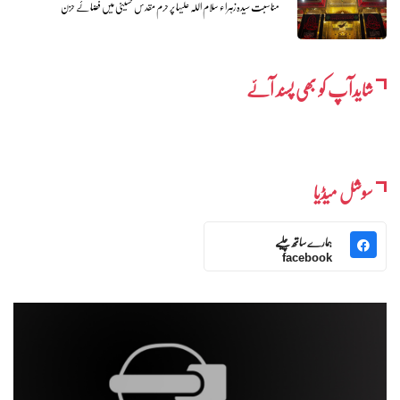
مناسبت سیدہ زہراء سلام اللہ علیہا پر حرم مقدس حسینی میں فضائے حزن
شایدآپ کو بھی پسند آئے
سوشل میڈیا
ہمارے ساتھ چلیے
facebook