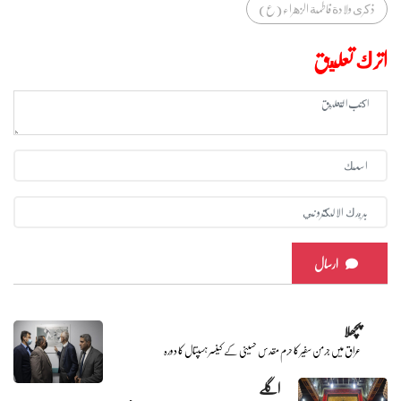
ذكرى ولادة فاطمة الزهراء (ع)
اترك تعليق
ارسال
پچھلا
عراق میں جرمن سفیر کا حرم مقدس حسینی کے کینسر ہسپتال کا دورہ
اگلے