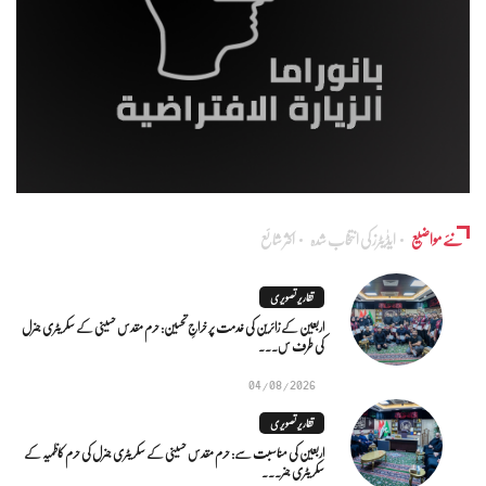
نئے مواضیع
ایڈٰیٹرز کی انتخاب شدہ
اکثر شائع
تقاریر تصویری
اربعین کے زائرین کی خدمت پر خراجِ تحسین: حرم مقدس حسینی کے سکریٹری جنرل
کی طرف س...
04/08/2026
تقاریر تصویری
اربعین کی مناسبت سے: حرم مقدس حسینی کے سکریٹری جنرل کی حرم کاظمیہ کے
سکریٹری جنر...