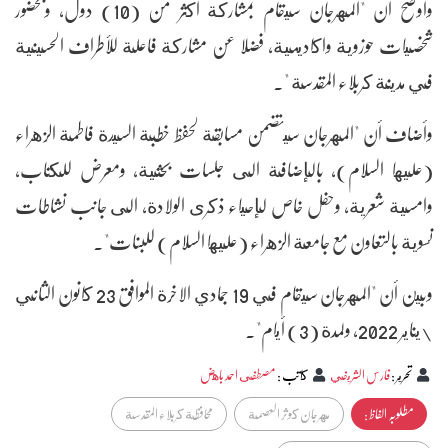
وأوضح أن "المهرجان سيقام بمشاركة أكثر من (10) دول، وبحضور
شخصيات حوزوية واكاديمية، فضلا عن مشاركة فاعلة للأطراف الحسينية
في مدينة كربلاء المقدسة ".
وأضاف أن "المهرجان سيتضمن مسابقة لحفظ خطبة السيدة فاطمة الزهراء
(عليها السلام)، بالإضافة الى جلسات بحثية، ومعرض للكتاب،
وامسية شعرية، وحفل خاص لإحياء ذكرى الولادة، الى جانب نشاطات
نسوية بالتعاون مع جامعة الزهراء (عليها السلام) للبنات".
وبين أن "المهرجان سيقام في 19 جمادي الاخرة الموافق 23 كانون الثاني
\يناير 2022، ولمدة (3) أيام".
تحرير
:
فارس الشريفي
كاتب
:
مصطفى احمد باهض
مطلوبہ الفاظ :
مهرجان كوثر العصمة
محافظة كربلاء المقدسة