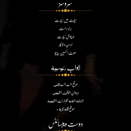
سروسز
نیابت میں زیارت
براہ راست
ورچوئل زیارت
ادعیہ و اذکار
صوت الحسین ریڈیو
ابواب رئيسية
موقع السيد السيستاني
ديوان الوقف الشيعي
الامانة العامة للمزارات الشيعية
موقع قناة كربلاء
دوست ویبسائٹس