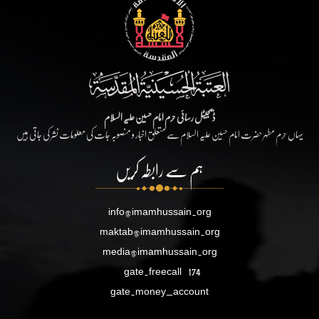
ڈیجیٹل رسائی حرم امام حسین علیہ السلام
یہاں حرم مطہر حضرت امام حسین علیہ السلام سے متعلق اخبار و منصوبہ جات کی معلومات نشر کی جاتی ہیں
ہم سے رابطہ کریں
info@imamhussain.org
maktab@imamhussain.org
media@imamhussain.org
gate.freecall
174
gate.money_account