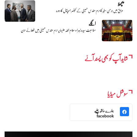
پچھلا
عراق میں جرمن سفیر کا حرم مقدس حسینی کے کینسر ہسپتال کا دورہ
اگلے
مناسبت سیدہ زہراء سلام اللہ علیہا پر حرم مقدس حسینی میں فضائے حزن
شایدآپ کو بھی پسند آئے
سوشل میڈیا
ہمارے ساتھ چلیے
facebook