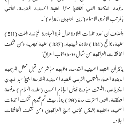
مدفوعة التكلفة التي أطلقتها موخرا العتبة الحسينية المقدسة، لتأتي
بالمراتب الاخرى الاسماء (زين العابدين، زهراء)".
وأضاف أن "عدد عمليات الولادة خلال فترة المبادرة المجانية بلغت (511)
عملية، بواقع (134) ولادة طبيعية، (337) عملية قيصرية ومن مختلف
المحافظات العراقية من شمال ووسط وجنوب العراق".
يذكر أن العتبة الحسينية المقدسة، وبتوجيه مباشر من قبل ممثل المرجعية
الدينية العليا، والمتولي الشرعي للعتبة الحسينية المقدسة الشيخ عبد المهدي
الكربلائي، اطلقت مبادرة فيض الإمام الحسين (عليه السلام) مدفوعة
التكلفة، التي استمرت لمدة (20) يوماً، حيث تم تقديم مختلف الخدمات
الصحية، والطبية بشكل مجاني لجميع العراقيين ومن مختلف المحافظات
البلاد.