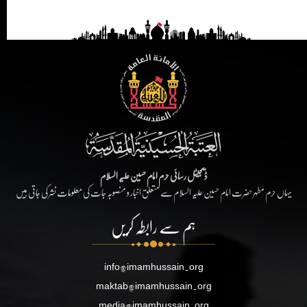
ڈیجیٹل رسائی حرم امام حسین علیہ السلام
یہاں حرم مطہر حضرت امام حسین علیہ السلام سے متعلق اخبار و منصوبہ جات کی معلومات نشر کی جاتی ہیں
ہم سے رابطہ کریں
info@imamhussain.org
maktab@imamhussain.org
media@imamhussain.org