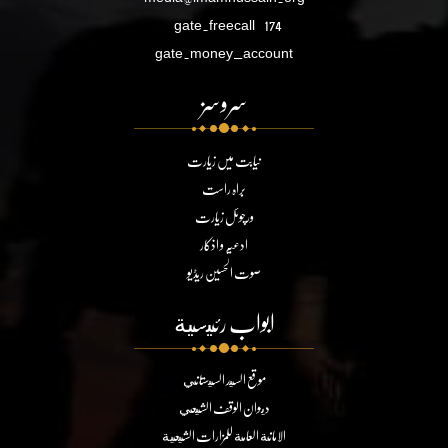
gate.freecall
174
gate.money_account
سروسز
نیابت میں زیارت
براہ راست
ورچوئل زیارت
ادعیہ و اذکار
صوت الحسین ریڈیو
ابواب رئيسية
موقع السيد السيستاني
ديوان الوقف الشيعي
الامانة العامة للمزارات الشيعية