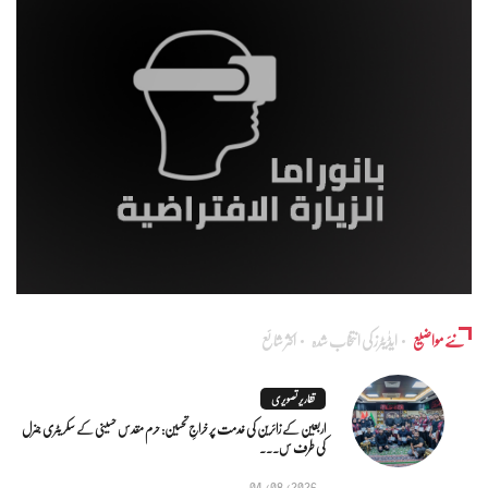
نئے مواضیع
ایڈٰیٹرز کی انتخاب شدہ
اکثر شائع
تقاریر تصویری
اربعین کے زائرین کی خدمت پر خراجِ تحسین: حرم مقدس حسینی کے سکریٹری جنرل
کی طرف س...
04/08/2026