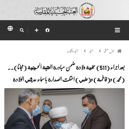
اول صفحہ
اخبار
اخبار وتقارير
بعد اجراء (511) عملية ولادة ضمن مبادرة العتبة الحسينية (مجانا)..
(محمد) و(فاطمة) و(علي) احتلت الصدارة باسماء حديثي الولادة