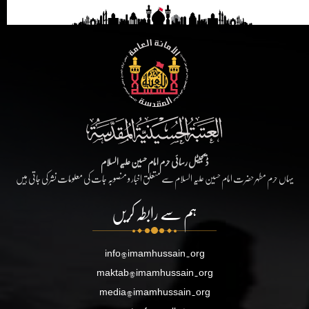
ڈیجیٹل رسائی حرم امام حسین علیہ السلام
یہاں حرم مطہر حضرت امام حسین علیہ السلام سے متعلق اخبار و منصوبہ جات کی معلومات نشر کی جاتی ہیں
ہم سے رابطہ کریں
info@imamhussain.org
maktab@imamhussain.org
media@imamhussain.org