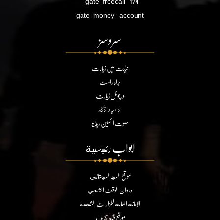
gate.freecall
174
gate.money_account
سروسز
نیابت میں زیارت
براہ راست
ورچوئل زیارت
ادعیہ و اذکار
صوت الحسین ریڈیو
ابواب رئيسية
موقع السيد السيستاني
ديوان الوقف الشيعي
الامانة العامة للمزارات الشيعية
موقع قناة كربلاء