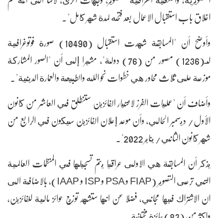
اغلاق باب استقبال الاعمال بعد فتحه لمدة شهر كامل".
وأوضح أن "المسابقة شهدت استقبال (10490) صورة فوتوغرافية
لـ(1236) مصور من (76) دولة"، مشيرا إلى أن "الصور المشاركة
موزعة على ثلاث محاور هي خطوات نحو الله والطبيعة والعمارة الدينية".
وأضاف أن "عمليات الفرز لاختيار الفائزين ستنطلق في العاشر من كانون
الأول/ ديسمبر الحالي، وأن موعد إعلان الفائزين سيكون في الرابع من
شهر كانون الثاني/ يناير 2022".
يذكر أن المسابقة هي الاولى عراقيا يتم تسجيلها في المنظمات العالمية
التي ترعى التصوير (FIAP و PSA و ISP و IAAP)، بالاضافة الى
ان الاشتراك فيها مجاني، فضلا عن انها ستشهد توزيع حوائز مالية للفائزين،
واكثر من (83) جائزة مختلفة.