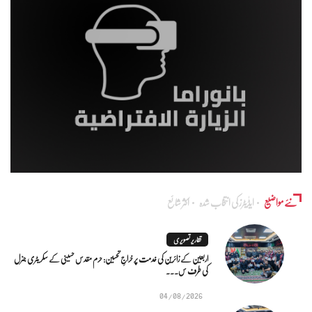
نئے مواضیع
ایڈٰیٹرز کی انتخاب شدہ
اکثر شائع
تقاریر تصویری
اربعین کے زائرین کی خدمت پر خراجِ تحسین: حرم مقدس حسینی کے سکریٹری جنرل
کی طرف س...
04/08/2026