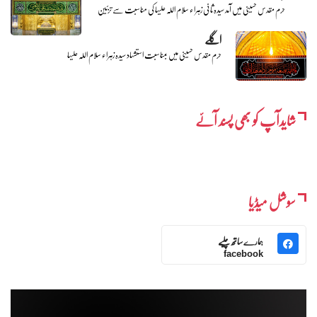
حرم مقدس حسینی میں آمد سیدہ ثانی زہراء سلام اللہ علیہا کی مناسبت سے تزئین
اگلے
حرم مقدس حسینی میں بمناسبت استشہاد سیدہ زہراء سلام اللہ علیہا
شایدآپ کو بھی پسند آئے
سوشل میڈیا
ہمارے ساتھ چلیے
facebook