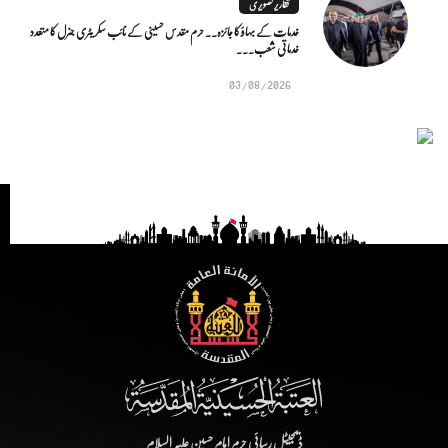
تقاریر تصویری
خدمات کے بہاؤ کا جائزہ.. حرم مقدس حسینی کے نائب سکریٹری جنرل کا متعدد
خدماتی شعب...
03/08/2026
ڈیجیٹل رسائی حرم امام حسین علیہ السلام