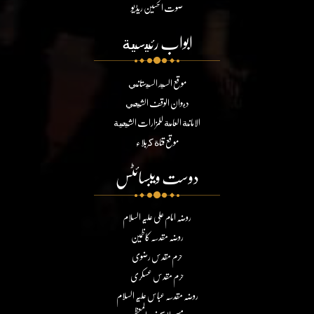
صوت الحسین ریڈیو
ابواب رئيسية
موقع السيد السيستاني
ديوان الوقف الشيعي
الامانة العامة للمزارات الشيعية
موقع قناة كربلاء
دوست ویبسائٹس
روضہ امام علی علیہ السلام
روضہ مقدسہ کاظمین
حرم مقدس رضوی
حرم مقدس عسکری
روضہ مقدسہ عباس علیہ السلام