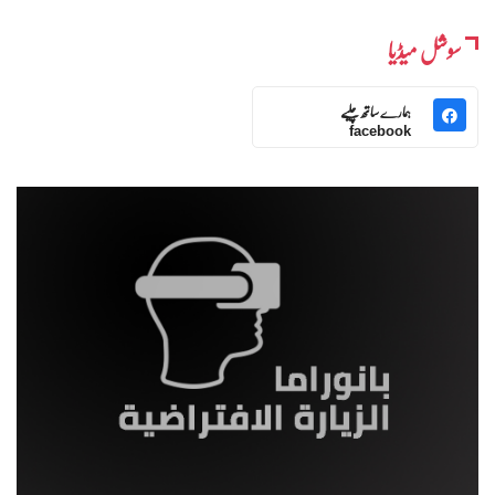
سوشل میڈیا
ہمارے ساتھ چلیے
facebook