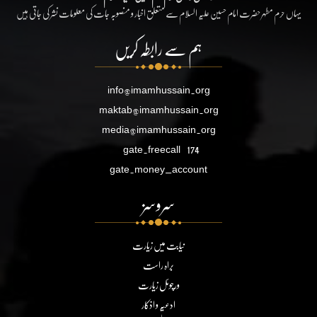
یہاں حرم مطہر حضرت امام حسین علیہ السلام سے متعلق اخبار و منصوبہ جات کی معلومات نشر کی جاتی ہیں
ہم سے رابطہ کریں
info@imamhussain.org
maktab@imamhussain.org
media@imamhussain.org
gate.freecall
174
gate.money_account
سروسز
نیابت میں زیارت
براہ راست
ورچوئل زیارت
ادعیہ و اذکار