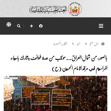
اول صفحہ
اخبار
التقارير المصورة
بالصور: من شمال العراق.. موكب من عدة طوائف يشارك باحياء
المراسيم في مرقد الامام الحسين (ع)