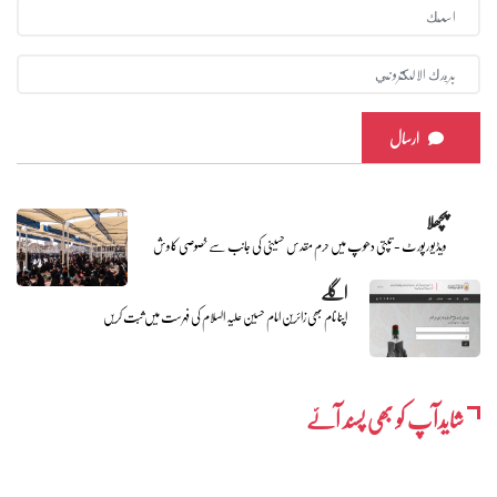
ارسال
پچھلا
ویڈیو رپورٹ - تپتی دھوپ میں حرم مقدس حسینی کی جانب سے خصوصی کاوش
اگلے
اپنا نام بھی زائرین امام حسین علیہ السلام کی فہرست میں ثبت کریں
شایدآپ کو بھی پسند آئے