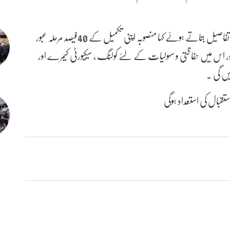
انجینئر سلام سعدون زیر زمین ایوان کی تعمیر کے مدیر ہیں نے تفاصیل بتاتے ہوئے کہا منصوبہ اپنی تکمیل کے 40فیصد مرحلہ عبور
وعی مساحت 2000 مربع میٹر ہے اور اس میں حفاظتی و سہولیات کے لئے کولنگ ، سیکیورٹی کیمرے اور
ں گی ۔