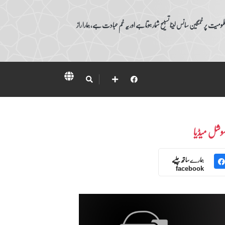
ومیت پر غمگین سانس لینا تسبیح شمار ہوتا ہے اور یہ غم عبادت ہے، ہمارا راز
وشل میڈیا
ہمارے ساتھ چلیے
facebook