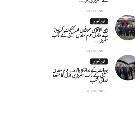
04/08/2026
تقاریر تصویری
بین الاقوامی صحافیوں اور کنٹینٹ کریئیٹرز
کے وفد کی حرم مقدس حسینی کے نائب
سکریٹر...
04/08/2026
تقاریر تصویری
خدمات کے بہاؤ کا جائزہ.. حرم مقدس
حسینی کے نائب سکریٹری جنرل کا متعدد
خدماتی شعب...
03/08/2026