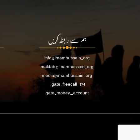
ہم سے رابطہ کریں
info@imamhussain.org
maktab@imamhussain.org
media@imamhussain.org
gate.freecall
174
gate.money_account