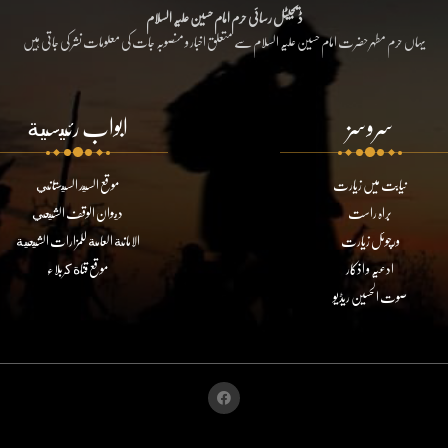
ڈیجیٹل رسائی حرم امام حسین علیہ السلام
یہاں حرم مطہر حضرت امام حسین علیہ السلام سے متعلق اخبار و منصوبہ جات کی معلومات نشر کی جاتی ہیں
سروسز
ابواب رئيسية
نیابت میں زیارت
موقع السيد السيستاني
براہ راست
ديوان الوقف الشيعي
ورچوئل زیارت
الامانة العامة للمزارات الشيعية
ادعیہ و اذکار
موقع قناة كربلاء
صوت الحسین ریڈیو