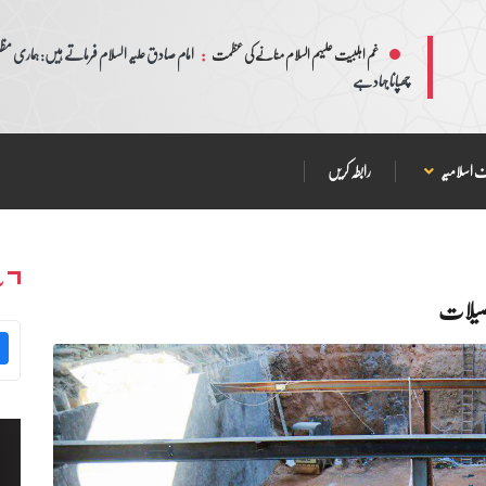
:
امام صادق علیہ السلام فرماتے ہیں: ہماری مظلم
غم اہلبیت علیہم السلام منانے کی عظمت
چھپانا جہاد ہے
 اسلامیہ
رابطہ کریں
س
فصیلات