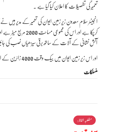
تعمیر کی تفصیلات کا اعلان کیا گیا ہے ۔
کرچکا ہے اور اس کی مجم
آتش نشانی کے آلات کے ساتھ برقی سیڑھیاں نصب کی جائی
اور اس زیر زمین ایوان میں بیک وقت 4000 زائرین کے استقبال کی استعداد ہوگی
منسلکات
مطلوبہ الفاظ :