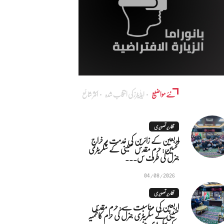
نئے مواضیع
ایڈٰیٹرز کی انتخاب شدہ
اکثر شائع
تقاریر تصویری
اربعین کے زائرین کی خدمت پر خراجِ
تحسین: حرم مقدس حسینی کے سکریٹری
جنرل کی طرف س...
04/08/2026
تقاریر تصویری
اربعین کی مناسبت سے: حرم مقدس
حسینی کے سکریٹری جنرل کی حرم کاظمیہ
کے سکریٹری جنر...