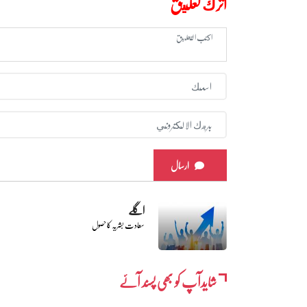
اترك تعليق
ارسال
اگلے
سعادت بشریہ کا حصول
شایدآپ کو بھی پسند آئے