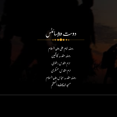
دوست ویبسائٹس
روضہ امام علی علیہ السلام
روضہ مقدسہ کاظمین
حرم مقدس رضوی
حرم مقدس عسکری
روضہ مقدسہ عباس علیہ السلام
مسجد الكوفة المعظم