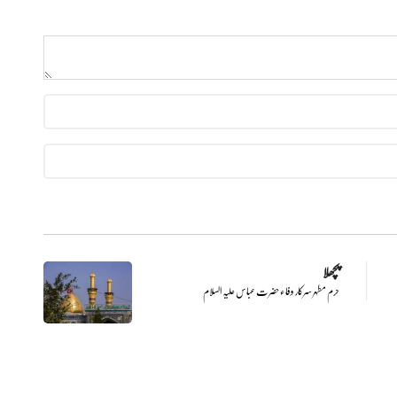
پچھلا
حرم مطہر سرکار وفاء حضرت عباس علیہ السلام