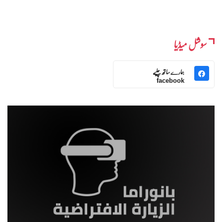
سوشل میڈیا
ہمارے ساتھ چلیے
facebook