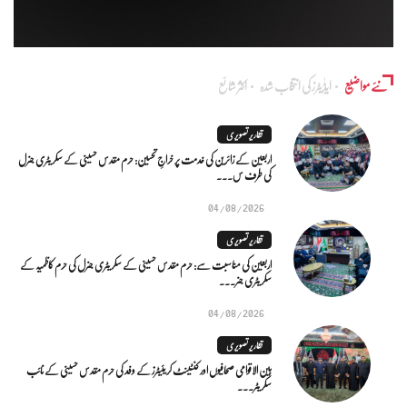
نئے مواضیع
ایڈٰیٹرز کی انتخاب شدہ
اکثر شائع
تقاریر تصویری
اربعین کے زائرین کی خدمت پر خراجِ تحسین: حرم مقدس حسینی کے سکریٹری جنرل
کی طرف س...
04/08/2026
تقاریر تصویری
اربعین کی مناسبت سے: حرم مقدس حسینی کے سکریٹری جنرل کی حرم کاظمیہ کے
سکریٹری جنر...
04/08/2026
تقاریر تصویری
بین الاقوامی صحافیوں اور کنٹینٹ کریئیٹرز کے وفد کی حرم مقدس حسینی کے نائب
سکریٹر...