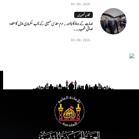
04/08/2026
تقاریر تصویری
خدمات کے بہاؤ کا جائزہ.. حرم مقدس حسینی کے نائب سکریٹری جنرل کا متعدد
خدماتی شعب...
03/08/2026