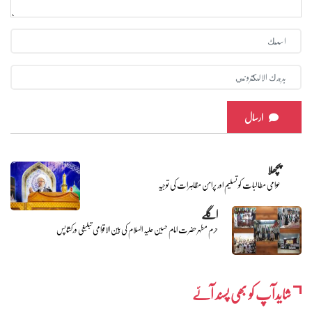
ارسال
پچھلا
عوامی مطالبات کو تسلیم اور پرامن مظاہرات کی توجیہ
اگلے
حرم مطہر حضرت امام حسین علیہ السلام کی بین الاقوامی تبلیغی ورکشاپس
شایدآپ کو بھی پسند آئے