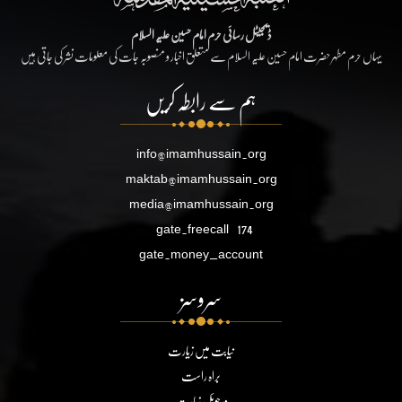
ڈیجیٹل رسائی حرم امام حسین علیہ السلام
یہاں حرم مطہر حضرت امام حسین علیہ السلام سے متعلق اخبار و منصوبہ جات کی معلومات نشر کی جاتی ہیں
ہم سے رابطہ کریں
info@imamhussain.org
maktab@imamhussain.org
media@imamhussain.org
gate.freecall
174
gate.money_account
سروسز
نیابت میں زیارت
براہ راست
ورچوئل زیارت