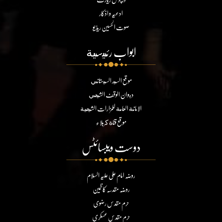
ادعیہ و اذکار
صوت الحسین ریڈیو
ابواب رئيسية
موقع السيد السيستاني
ديوان الوقف الشيعي
الامانة العامة للمزارات الشيعية
موقع قناة كربلاء
دوست ویبسائٹس
روضہ امام علی علیہ السلام
روضہ مقدسہ کاظمین
حرم مقدس رضوی
حرم مقدس عسکری