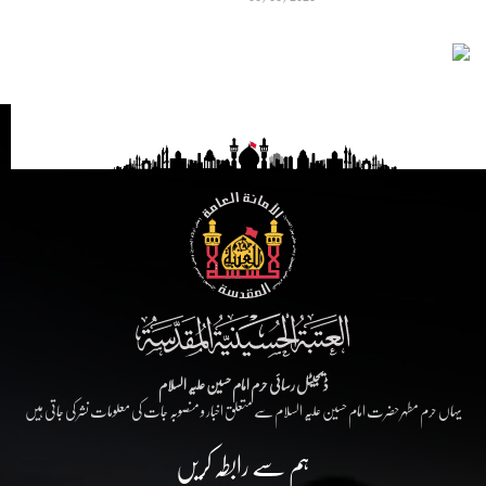
ڈیجیٹل رسائی حرم امام حسین علیہ السلام
یہاں حرم مطہر حضرت امام حسین علیہ السلام سے متعلق اخبار و منصوبہ جات کی معلومات نشر کی جاتی ہیں
ہم سے رابطہ کریں