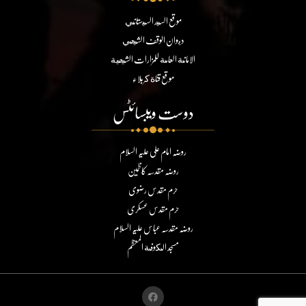
موقع السيد السيستاني
ديوان الوقف الشيعي
الامانة العامة للمزارات الشيعية
موقع قناة كربلاء
دوست ویبسائٹس
روضہ امام علی علیہ السلام
روضہ مقدسہ کاظمین
حرم مقدس رضوی
حرم مقدس عسکری
روضہ مقدسہ عباس علیہ السلام
مسجد الكوفة المعظم