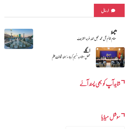
ارسال
پچھلا
مقام قائم آل محمد عجل اللہ فرجہ الشریف
اگلے
محفل مشاعرہ "نسیم کربلاء"ہفتہ ثقافت پنجم
شایدآپ کو بھی پسند آئے
سوشل میڈیا