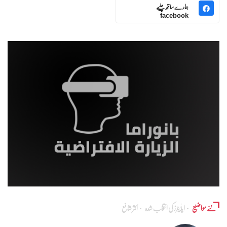
ہمارے ساتھ چلیے
facebook
نئے مواضیع
ایڈٰیٹرز کی انتخاب شدہ
اکثر شائع