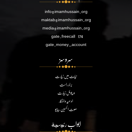
info@imamhussain.org
maktab@imamhussain.org
media@imamhussain.org
gate.freecall
174
gate.money_account
سروسز
نیابت میں زیارت
براہ راست
ورچوئل زیارت
ادعیہ و اذکار
صوت الحسین ریڈیو
ابواب رئيسية