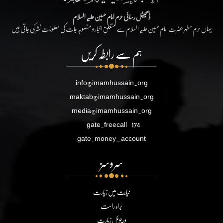
ڈیجیٹل رسائی حرم امام حسین علیہ السلام
یہاں حرم مطہر حضرت امام حسین علیہ السلام سے متعلق اخبار و منصوبہ جات کی معلومات نشر کی جاتی ہیں
ہم سے رابطہ کریں
info@imamhussain.org
maktab@imamhussain.org
media@imamhussain.org
gate.freecall
174
gate.money_account
سروسز
نیابت میں زیارت
براہ راست
ورچوئل زیارت