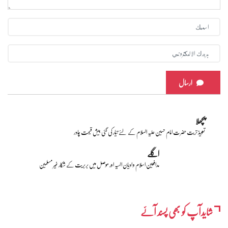
ارسال
پچھلا
تعویذ تربت حضرت امام حسین علیہ السلام کے لئے تیار کی گئی بیش قیمت چادر
اگلے
مدافعین اسلام و ادیان الہیہ اور موصل میں بربریت کے شکار غیر مسلمین
شایدآپ کو بھی پسند آئے