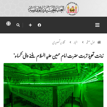
اول صفحہ
اخبار
تقاریر تصویری
زینت تعویذ تربت حضرت امام حسین علیہ السلام بننے والی "کساء"