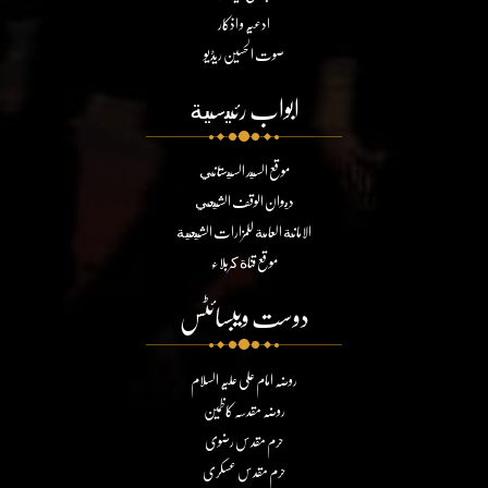
ادعیہ و اذکار
صوت الحسین ریڈیو
ابواب رئيسية
موقع السيد السيستاني
ديوان الوقف الشيعي
الامانة العامة للمزارات الشيعية
موقع قناة كربلاء
دوست ویبسائٹس
روضہ امام علی علیہ السلام
روضہ مقدسہ کاظمین
حرم مقدس رضوی
حرم مقدس عسکری