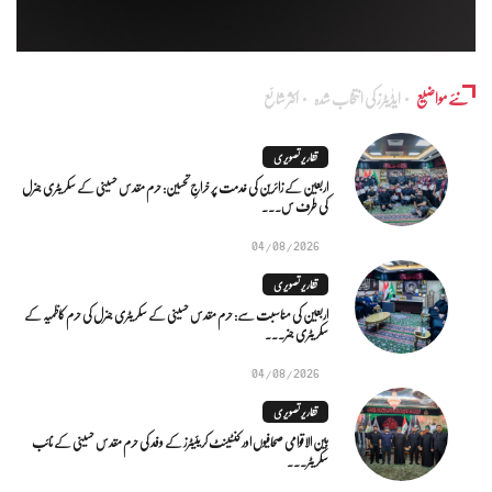
نئے مواضیع
ایڈٰیٹرز کی انتخاب شدہ
اکثر شائع
تقاریر تصویری
اربعین کے زائرین کی خدمت پر خراجِ تحسین: حرم مقدس حسینی کے سکریٹری جنرل
کی طرف س...
04/08/2026
تقاریر تصویری
اربعین کی مناسبت سے: حرم مقدس حسینی کے سکریٹری جنرل کی حرم کاظمیہ کے
سکریٹری جنر...
04/08/2026
تقاریر تصویری
بین الاقوامی صحافیوں اور کنٹینٹ کریئیٹرز کے وفد کی حرم مقدس حسینی کے نائب
سکریٹر...