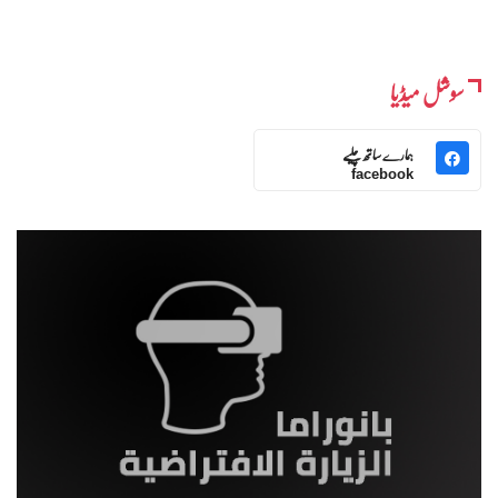
سوشل میڈیا
ہمارے ساتھ چلیے
facebook