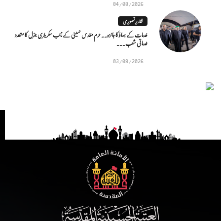
04/08/2026
تقاریر تصویری
خدمات کے بہاؤ کا جائزہ.. حرم مقدس حسینی کے نائب سکریٹری جنرل کا متعدد
خدماتی شعب...
03/08/2026