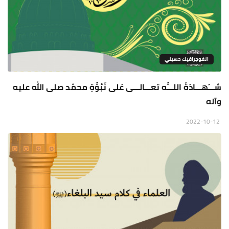
انفوجرافيك حسيني
شـــَهـــادَةُ اللـــَّه تعـــالـــى عَلى‏ نُبُوَّةِ محمّد صلى الله عليه
وآله‏
2022-10-12