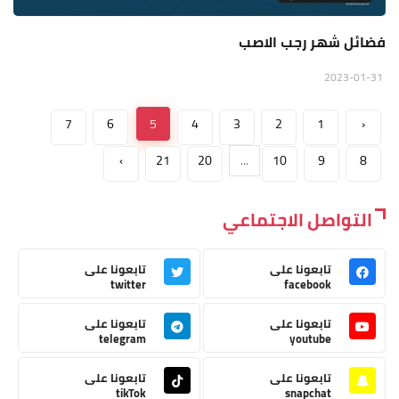
فضائل شهر رجب الاصب
2023-01-31
7
6
5
4
3
2
1
‹
›
21
20
...
10
9
8
التواصل الاجتماعي
تابعونا على
تابعونا على
twitter
facebook
تابعونا على
تابعونا على
telegram
youtube
تابعونا على
تابعونا على
tikTok
snapchat