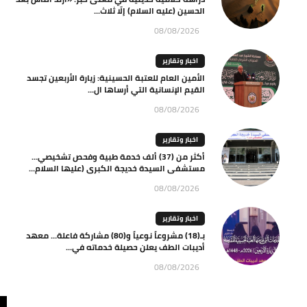
الحسين (عليه السلام) إلّا ثلاث...
08/08/2026
اخبار وتقارير
الأمين العام للعتبة الحسينية: زيارة الأربعين تجسد
القيم الإنسانية التي أرساها ال...
08/08/2026
اخبار وتقارير
أكثر من (37) ألف خدمة طبية وفحص تشخيصي…
مستشفى السيدة خديجة الكبرى (عليها السلام...
08/08/2026
اخبار وتقارير
بـ(18) مشروعاً نوعياً و(80) مشاركة فاعلة… معهد
أديبات الطف يعلن حصيلة خدماته في...
08/08/2026