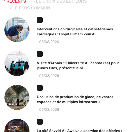
RÉCENTS
LE CHOIX DES ÉDITEURS
LE PLUS COMMUN
Interventions chirurgicales et cathétérismes
cardiaques : l’hôpital Imam Zein Al...
06/08/2026
Visite d’Arbaïn : l’Université Al-Zahraa (as) pour
jeunes filles, présente le bi...
06/08/2026
Une usine de production de glace, de vastes
espaces et de multiples infrastructu...
06/08/2026
La cité Sayyid Al-Awsiya au service des pèlerins :