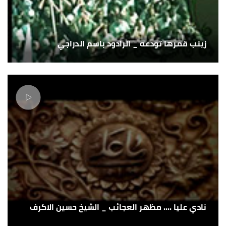
زينب قمرها تودعه _ الرادود باسم الدراجي
نادي عليا .... مظهر العجائب _ الشيخ حسين الاكرف