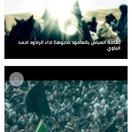
(هامة العباس بالعامود صابوها) اداء الرادود احمد
الباوي