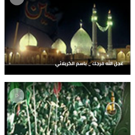
عجل الله فرجك _ باسم الكربلائي