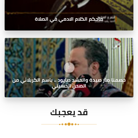
ماحكم الكلام الادمي في الصلاة
خصمنا صار صيدة والحشد صايود .. باسم الكربلائي من
الصحن الحسيني
قد يعجبك