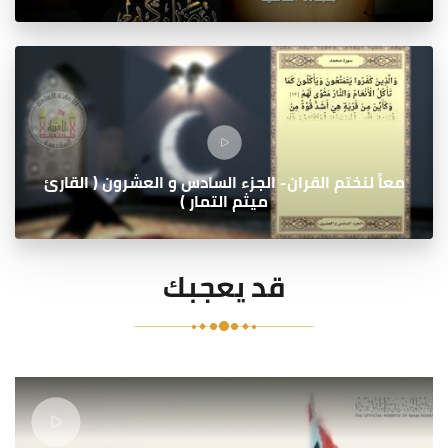
معاً لنختم القران- الجزء السادس و العشرون ( القارئ
ميثم التمار )
قد يعجبك