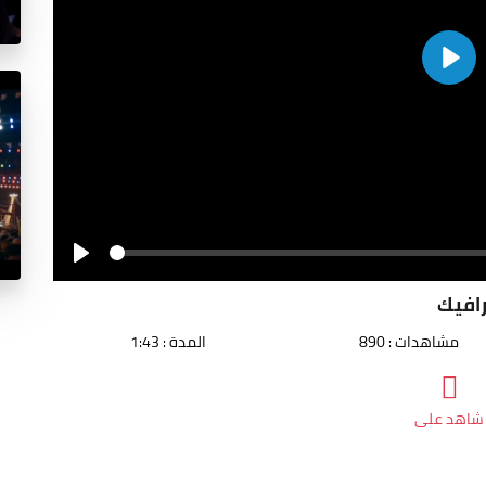
Play
Seek
Play
مشاهدات : 890
المدة : 1:43
شاهد على