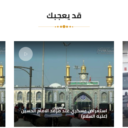
قد يعجبك
استعراض عسكري عند مرقد الامام الحسين
(عليه السلام)