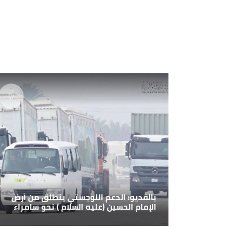
بالفديو: الدعم اللوجستي ينطلق من أرض
الإمام الحسين (عليه السلام ) نحو سامراء