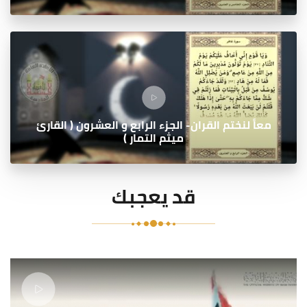
معاً لنختم القران- الجزء الرابع و العشرون ( القارئ
ميثم التمار )
قد يعجبك