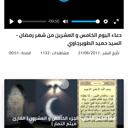
Play
-00:50
Seek
Volume
Play
Mute
Settings
Enter
fullscr
دعاء اليوم الخامس و العشرين من شهر رمضان -
السيد حميد الطويرجاوي
تأريخ النشر : 21/06/2017
مشاهدات : 1133
المدة : 00:51
معاً لنختم القران- الجزء الخامس و العشرون ( القارئ
ميثم التمار )