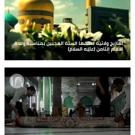
اهازيج ولائية تطلقها السنة المحبين بمناسبة ولادة
الامام الثامن (عليه السلام)