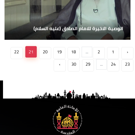
الوصية الاخيرة للامام الصادق (عليه السلام)
22
21
20
19
18
...
2
1
‹
›
30
29
...
24
23