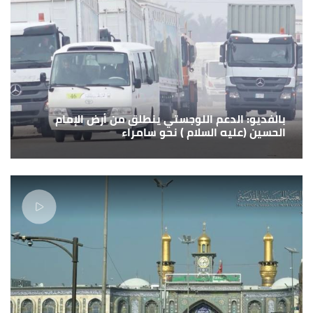
بالفديو: الدعم اللوجستي ينطلق من أرض الإمام
الحسين (عليه السلام ) نحو سامراء