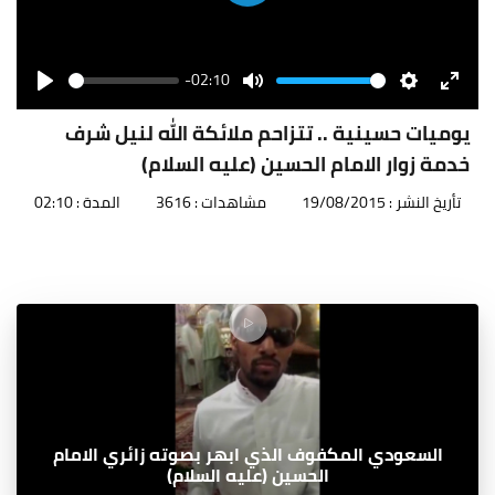
Play
-02:10
Seek
Volume
Play
Mute
Settings
Enter
fullscr
يوميات حسينية .. تتزاحم ملائكة الله لنيل شرف
خدمة زوار الامام الحسين (عليه السلام)
تأريخ النشر : 19/08/2015
مشاهدات : 3616
المدة : 02:10
السعودي المكفوف الذي ابهر بصوته زائري الامام
الحسين (عليه السلام)