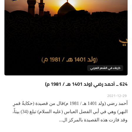
كربلاء في الشعر العربي
624 ــ أحمد رضي (ولد 1401 هـ / 1981 م)
2021-12-29
أحمد رضي (ولد 1401 هـ / 1981 م)قال من قصيدة (حكايةُ قمرِ
النهر) وهي في أبي الفضل العباس (عليه السلام) تبلغ (34) بيتاً،
وقد فازت هذه القصيدة بالمركز ال...