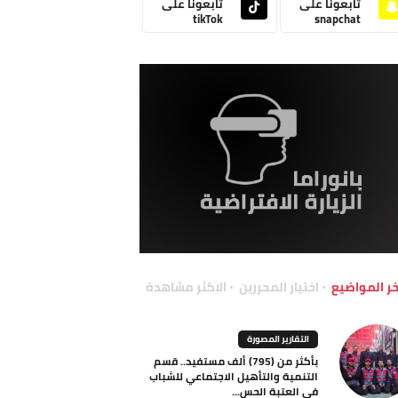
تابعونا على
تابعونا على
tikTok
snapchat
خر المواضيع
اختيار المحررين
الاكثر مشاهدة
التقارير المصورة
بأكثر من (795) ألف مستفيد.. قسم
التنمية والتأهيل الاجتماعي للشباب
في العتبة الحس...