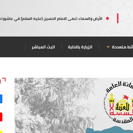
الأرض والسماء تنعى الامام الحسين (عليه السلام) في عاشوراء
ئط متعددة
الزيارة بالانابة
البث المباشر
ا