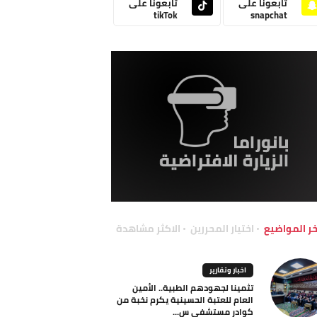
تابعونا على
تابعونا على
tikTok
snapchat
خر المواضيع
اختيار المحررين
الاكثر مشاهدة
اخبار وتقارير
تثمينا لجهودهم الطبية.. الأمين
العام للعتبة الحسينية يكرم نخبة من
كوادر مستشفى س...