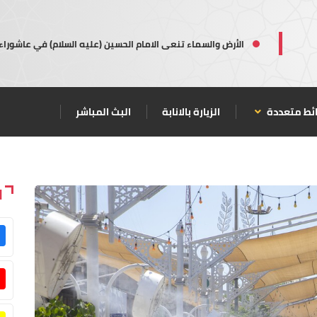
الأرض والسماء تنعى الامام الحسين (عليه السلام) في عاشوراء
ئط متعددة
الزيارة بالانابة
البث المباشر
ا