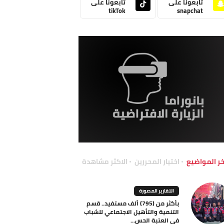
تابعونا على
تابعونا على
tikTok
snapchat
خر المواضيع
اختيار المحررين
الاكثر مشاهدة
التقارير المصورة
بأكثر من (795) ألف مستفيد.. قسم
التنمية والتأهيل الاجتماعي للشباب
في العتبة الحس...