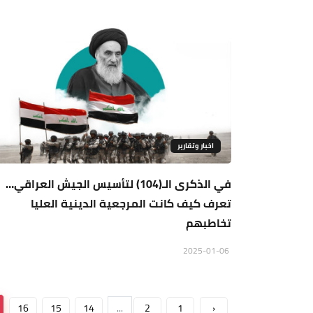
اخبار وتقارير
في الذكرى الـ(104) لتأسيس الجيش العراقي…
تعرف كيف كانت المرجعية الدينية العليا
تخاطبهم
2025-01-06
16
15
14
...
2
1
‹