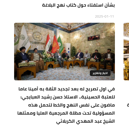
بشأن استفتاء حول كتاب نهج البلاغة
2025-01-11
اخبار وتقارير
في اول تصريح له بعد تجديد الثقة به أمينا عاما
للعتبة الحسينية.. الاستاذ حسن رشيد العبايجي:
ماضون على نفس النهج والخط لتحمل هذه
المسؤولية تحت مظلة المرجعية العليا وممثلها
الشيخ عبد المهدي الكربلائي