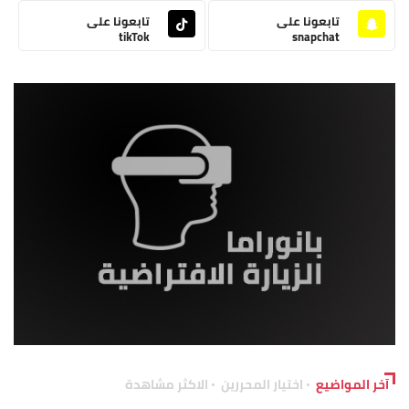
تابعونا على
تابعونا على
tikTok
snapchat
آخر المواضيع
اختيار المحررين
الاكثر مشاهدة