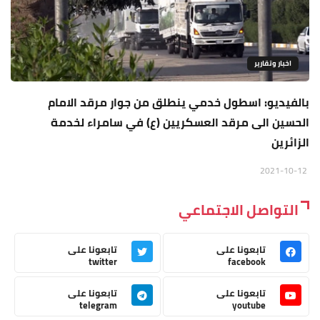
اخبار وتقارير
بالفيديو: اسطول خدمي ينطلق من جوار مرقد الامام
الحسين الى مرقد العسكريين (ع) في سامراء لخدمة
الزائرين
2021-10-12
التواصل الاجتماعي
تابعونا على
تابعونا على
twitter
facebook
تابعونا على
تابعونا على
telegram
youtube