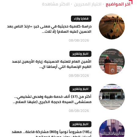
آخر المواضيع
اختيار المحررين
الاكثر مشاهدة
قضايا وآراء
دراسة كلامية حديثية في معنى خبر: «ارتدّ الناس بعد
الحسين (عليه السلام) إلّا ثلاث...
08/08/2026
اخبار وتقارير
الأمين العام للعتبة الحسينية: زيارة الأربعين تجسد
القيم الإنسانية التي أرساها ال...
08/08/2026
اخبار وتقارير
أكثر من (37) ألف خدمة طبية وفحص تشخيصي…
مستشفى السيدة خديجة الكبرى (عليها السلام...
08/08/2026
اخبار وتقارير
بـ(18) مشروعاً نوعياً و(80) مشاركة فاعلة… معهد
أديبات الطف يعلن حصيلة خدماته في...