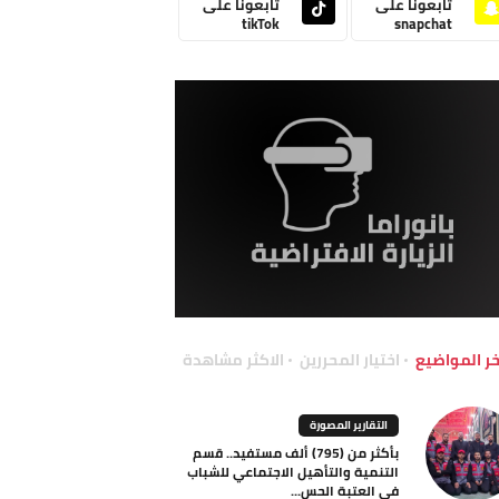
تابعونا على
تابعونا على
tikTok
snapchat
خر المواضيع
اختيار المحررين
الاكثر مشاهدة
التقارير المصورة
بأكثر من (795) ألف مستفيد.. قسم
التنمية والتأهيل الاجتماعي للشباب
في العتبة الحس...