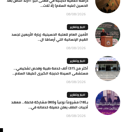
دراسة كلامية حديثية في معنى خبر: «ارتدّ الناس بعد
الحسين (عليه السلام) إلّا ثلاث...
08/08/2026
اخبار وتقارير
الأمين العام للعتبة الحسينية: زيارة الأربعين تجسد
القيم الإنسانية التي أرساها ال...
08/08/2026
اخبار وتقارير
أكثر من (37) ألف خدمة طبية وفحص تشخيصي…
مستشفى السيدة خديجة الكبرى (عليها السلام...
08/08/2026
اخبار وتقارير
بـ(18) مشروعاً نوعياً و(80) مشاركة فاعلة… معهد
أديبات الطف يعلن حصيلة خدماته في...
08/08/2026