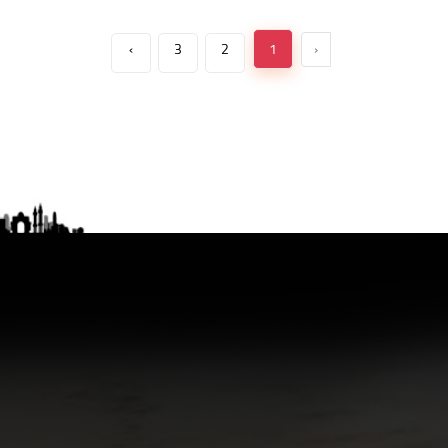
›
3
2
1
‹