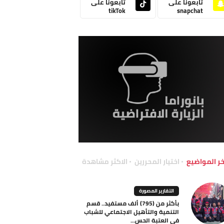
تابعونا على
تابعونا على
tikTok
snapchat
خر المواضيع
اختيار المحررين
الاكثر مشاهدة
التقارير المصورة
بأكثر من (795) ألف مستفيد.. قسم
التنمية والتأهيل الاجتماعي للشباب
في العتبة الحس...