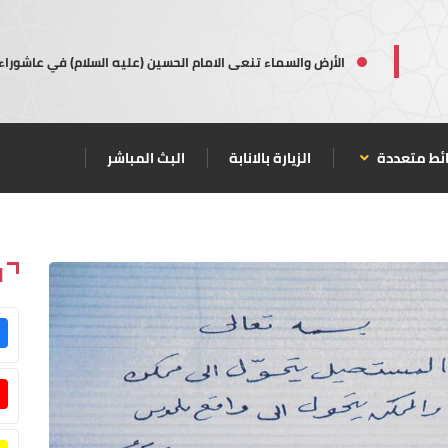
الأرض والسماء تنعى الامام الحسين (عليه السلام) في عاشوراء
ئط متعددة
الزيارة بالانابة
البث المباشر
ا