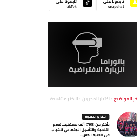
تابعونا على
تابعونا على
tikTok
snapchat
خر المواضيع
اختيار المحررين
الاكثر مشاهدة
التقارير المصورة
بأكثر من (795) ألف مستفيد.. قسم
التنمية والتأهيل الاجتماعي للشباب
في العتبة الحس...