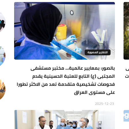
التقارير المصورة
شفى
بالصور: بمعايير عالمية… مختبر مستشفى
ت
المجتبى (ع) التابع للعتبة الحسينية يقدم
فحوصات تشخيصية متقدمة تعد من الاكثر تطورا
على مستوى العراق
2025-12-23