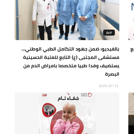
اخبار
ع
بالفيديو: ضمن جهود التكامل الطبي الوطني…
مستشفى المجتبى (ع) التابع للعتبة الحسينية
يستضيف وفدا طبيا متخصصا بامراض الدم من
البصرة
2025-07-12