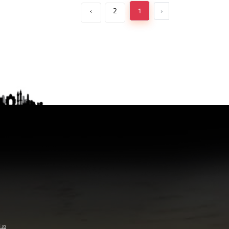
›
2
1
‹
هنا