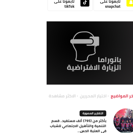
تابعونا على
تابعونا على
tikTok
snapchat
خر المواضيع
اختيار المحررين
الاكثر مشاهدة
التقارير المصورة
بأكثر من (795) ألف مستفيد.. قسم
التنمية والتأهيل الاجتماعي للشباب
في العتبة الحس...