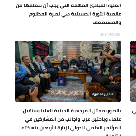
العليا: المبادئ المهمة التي يجب أن نتعلمها من
عالمية الثورة الحسينية هي نصرة المظلوم
والمستضعف
2024-08-25
التقارير المصورة
ي
بالصور: ممثل المرجعية الدينية العليا يستقبل
علماء وباحثين عرب واجانب من المشاركين في
المؤتمر العلمي الدولي لزيارة الأربعين بنسخته