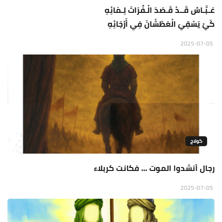
عَـبَّـاسُ قَــدْ قَـصَدَ الْـفُرَاتَ لِـمَائِهِ
كَيْ يَسْقِيَ الْعَطْشَانَ فِي أَرْجَائِهِ
2025-07-05
كولاج
رجال أنشدوا الموت ... فكانت كربلاء
2025-07-05