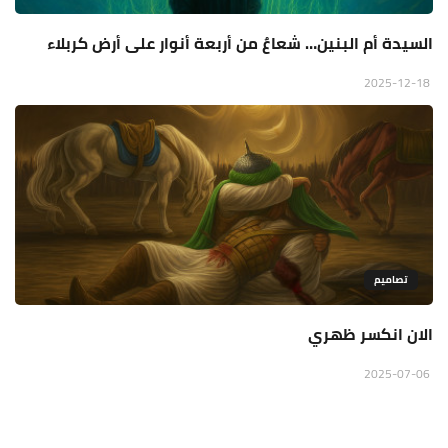
السيدة أم البنين… شعاعٌ من أربعة أنوار على أرض كربلاء
2025-12-18
تصاميم
الان انكسر ظهري
2025-07-06