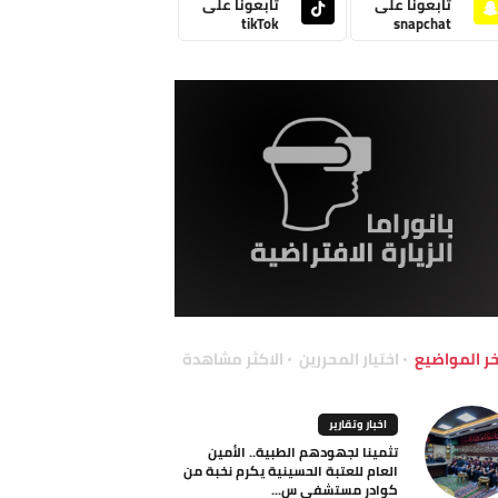
تابعونا على
تابعونا على
tikTok
snapchat
خر المواضيع
اختيار المحررين
الاكثر مشاهدة
اخبار وتقارير
تثمينا لجهودهم الطبية.. الأمين
العام للعتبة الحسينية يكرم نخبة من
كوادر مستشفى س...