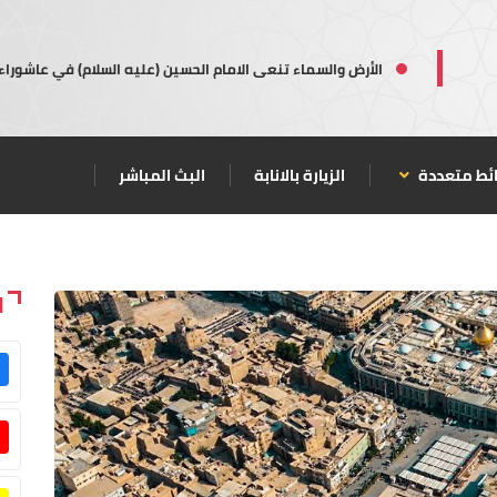
الأرض والسماء تنعى الامام الحسين (عليه السلام) في عاشوراء
ئط متعددة
الزيارة بالانابة
البث المباشر
ا